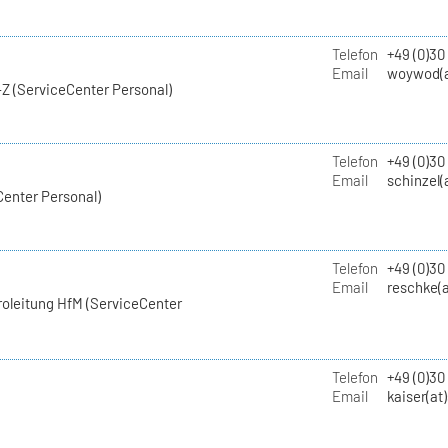
Telefon
+49 (0)30
Email
woywod(a
Z (ServiceCenter Personal)
Telefon
+49 (0)30
Email
schinzel(
Center Personal)
Telefon
+49 (0)3
Email
reschke(a
roleitung HfM (ServiceCenter
Telefon
+49 (0)30
Email
kaiser(at