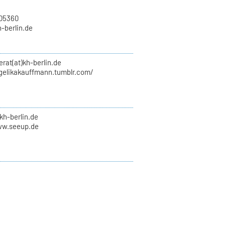
705360
h-berlin.de
erat(at)kh-berlin.de
ngelikakauffmann.tumblr.com/
kh-berlin.de
ww.seeup.de