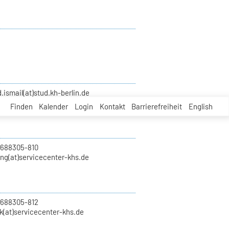
smail(at)stud.kh-berlin.de
Finden
Kalender
Login
Kontakt
Barrierefreiheit
English
 688305-810
ung(at)servicecenter-khs.de
 688305-812
k(at)servicecenter-khs.de