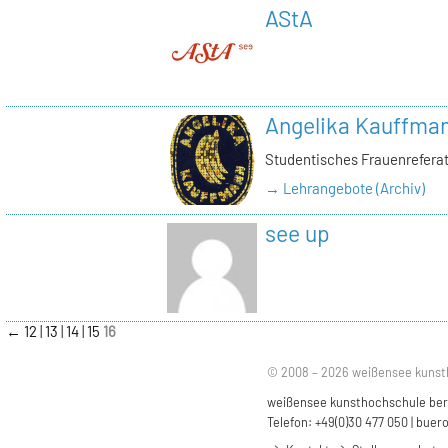
AStA
Angelika Kauffma
Studentisches Frauenrefera
→ Lehrangebote (Archiv)
see up
←
12
13
14
15
16
© 2008 – 2026 weißensee kunst
weißensee kunsthochschule berli
Telefon: +49(0)30 477 050 |
buero