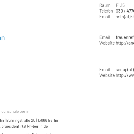
Raum
F1.15
Telefon
030 / 47
Email
asta(at)k
nn
Email
frauenref
Website
http://a
t
Email
seeup(at)
Website
http://w
hochschule berlin
n | Bühringstraße 20 | 13086 Berlin
.praesidentin(at)kh-berlin.de