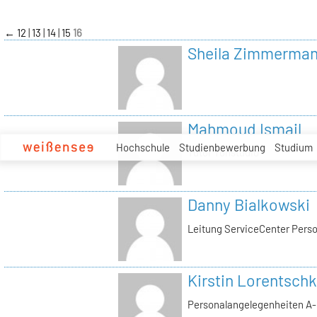
zum
Inhalt
←
12
13
14
15
16
Sheila Zimmerma
Mahmoud Ismail
Hochschule
Studienbewerbung
Studium
Tutor Tonstudio
Danny Bialkowski
Leitung ServiceCenter Perso
Kirstin Lorentschk
Personalangelegenheiten A-