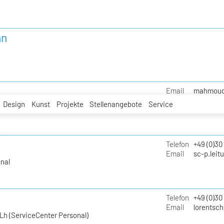
nn
Email
mahmoud.i
Design
Kunst
Projekte
Stellenangebote
Service
Telefon
+49 (0)30
Email
sc-p.leit
nal
Telefon
+49 (0)30
Email
lorentsch
Lh (ServiceCenter Personal)