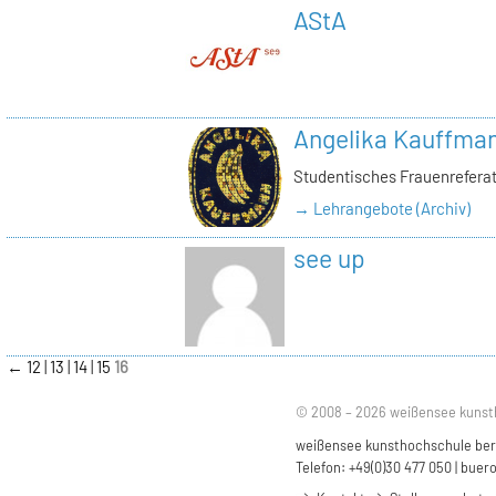
AStA
Angelika Kauffma
Studentisches Frauenrefera
→ Lehrangebote (Archiv)
see up
←
12
13
14
15
16
© 2008 – 2026 weißensee kunst
weißensee kunsthochschule berli
Telefon: +49(0)30 477 050 |
buero