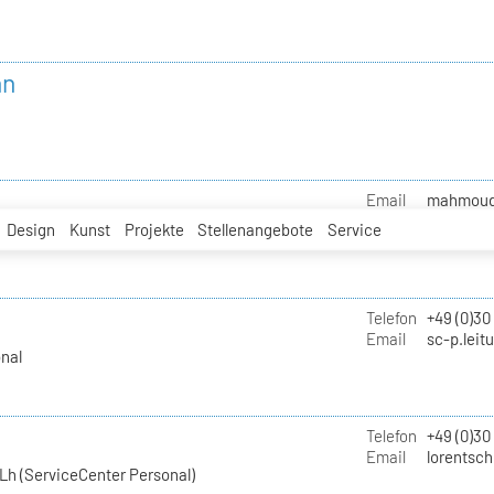
nn
Email
mahmoud.i
Design
Kunst
Projekte
Stellenangebote
Service
Telefon
+49 (0)30
Email
sc-p.leit
nal
Telefon
+49 (0)30
Email
lorentsch
Lh (ServiceCenter Personal)