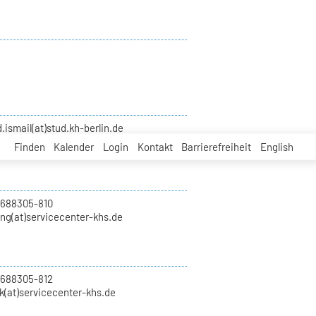
smail(at)stud.kh-berlin.de
Finden
Kalender
Login
Kontakt
Barrierefreiheit
English
 688305-810
ung(at)servicecenter-khs.de
 688305-812
k(at)servicecenter-khs.de