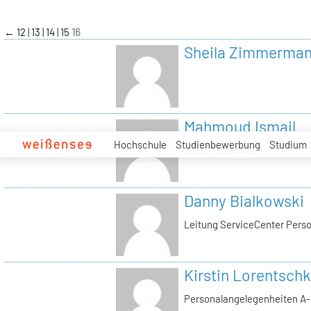
zum
Inhalt
←
12
13
14
15
16
Sheila Zimmerma
Mahmoud Ismail
Hochschule
Studienbewerbung
Studium
Tutor Tonstudio
Danny Bialkowski
Leitung ServiceCenter Perso
Kirstin Lorentschk
Personalangelegenheiten A-