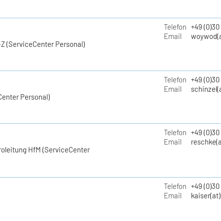
Telefon
+49 (0)30
Email
woywod(a
Z (ServiceCenter Personal)
Telefon
+49 (0)30
Email
schinzel(
Center Personal)
Telefon
+49 (0)3
Email
reschke(a
roleitung HfM (ServiceCenter
Telefon
+49 (0)30
Email
kaiser(at