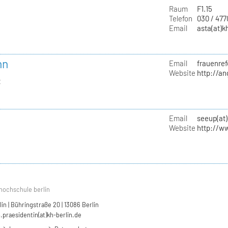
Raum
F1.15
Telefon
030 / 47
Email
asta(at)k
nn
Email
frauenref
Website
http://a
t
Email
seeup(at)
Website
http://w
hochschule berlin
n | Bühringstraße 20 | 13086 Berlin
.praesidentin(at)kh-berlin.de