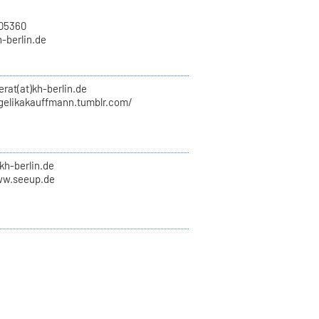
705360
h-berlin.de
erat(at)kh-berlin.de
ngelikakauffmann.tumblr.com/
kh-berlin.de
ww.seeup.de