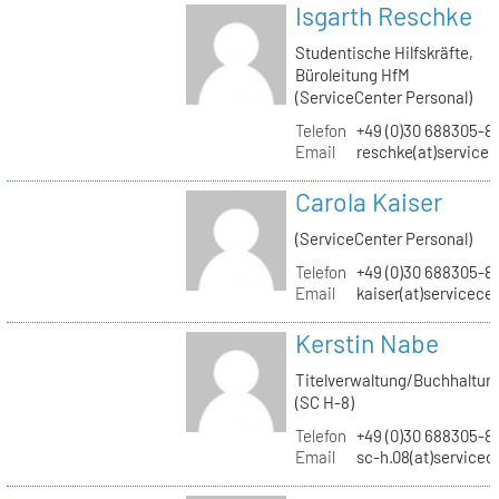
Isgarth Reschke
Studentische Hilfskräfte,
Büroleitung HfM
(ServiceCenter Personal)
Telefon
+49 (0)30 688305-8
Email
reschke(at)service
Carola Kaiser
(ServiceCenter Personal)
Telefon
+49 (0)30 688305-8
Email
kaiser(at)servicece
Kerstin Nabe
Titelverwaltung/Buchhaltun
(SC H-8)
Telefon
+49 (0)30 688305-8
Email
sc-h.08(at)servicec