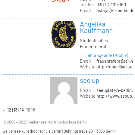
Telefon
030 / 47705360
Email
asta(at)kh-berlin.de
Angelika
Kauffmann
Studentisches
Frauenreferat
→ Lehrangebote (Archiv)
Email
frauenreferat(at)kh-
Website
http://angelikakau
see up
Email
seeup(at)kh-berlin.
Website
http://www.seeup.
←
12
13
14
15
16
© 2008 – 2026 weißensee kunsthochschule berlin
weißensee kunsthochschule berlin | Bühringstraße 20 | 13086 Berlin