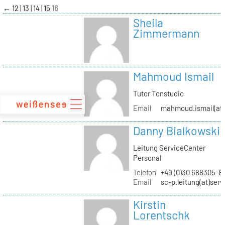
zum
←
12
13
14
15
16
Inhalt
Sheila
Zimmermann
Mahmoud Ismail
Tutor Tonstudio
Email
mahmoud.ismail(at)
Danny Bialkowski
Leitung ServiceCenter
Personal
Telefon
+49 (0)30 688305-8
Email
sc-p.leitung(at)ser
Kirstin
Lorentschk