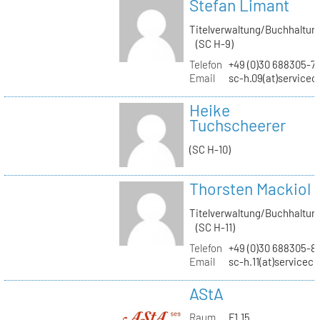
Stefan Limant
Titelverwaltung/Buchhaltun
(SC H-9)
Telefon
+49 (0)30 688305-7
Email
sc-h.09(at)servicec
Heike
Tuchscheerer
(SC H-10)
Thorsten Mackiol
Titelverwaltung/Buchhaltun
(SC H-11)
Telefon
+49 (0)30 688305-8
Email
sc-h.11(at)servicec
AStA
Raum
F1.15