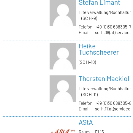
Stefan Limant
Titelverwaltung/Buchhaltun
(SC H-9)
Telefon
+49 (0)30 688305-7
Email
sc-h.09(at)servicec
Heike
Tuchscheerer
(SC H-10)
Thorsten Mackiol
Titelverwaltung/Buchhaltun
(SC H-11)
Telefon
+49 (0)30 688305-8
Email
sc-h.11(at)servicec
AStA
Raum
F1.15