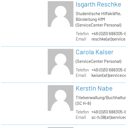
Isgarth Reschke
Studentische Hilfskräfte,
Büroleitung HfM
(ServiceCenter Personal)
Telefon
+49 (0)30 688305-8
Email
reschke(at)service
Carola Kaiser
(ServiceCenter Personal)
Telefon
+49 (0)30 688305-8
Email
kaiser(at)servicece
Kerstin Nabe
Titelverwaltung/Buchhaltun
(SC H-8)
Telefon
+49 (0)30 688305-8
Email
sc-h.08(at)servicec