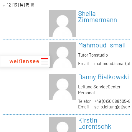
zum
←
12
13
14
15
16
Inhalt
Sheila
Zimmermann
Mahmoud Ismail
Tutor Tonstudio
Email
mahmoud.ismail(at)
Danny Bialkowski
Leitung ServiceCenter
Personal
Telefon
+49 (0)30 688305-8
Email
sc-p.leitung(at)ser
Kirstin
Lorentschk