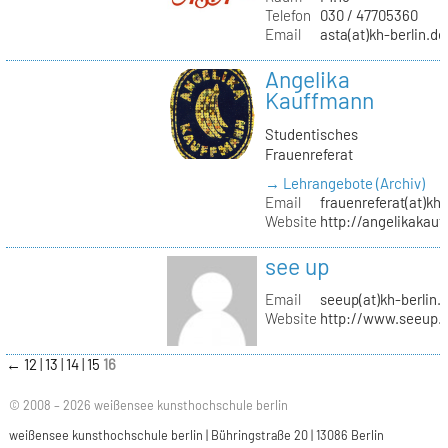
Telefon
030 / 47705360
Email
asta(at)kh-berlin.de
Angelika
Kauffmann
Studentisches
Frauenreferat
→ Lehrangebote (Archiv)
Email
frauenreferat(at)kh-
Website
http://angelikakau
see up
Email
seeup(at)kh-berlin.
Website
http://www.seeup.
←
12
13
14
15
16
© 2008 – 2026 weißensee kunsthochschule berlin
weißensee kunsthochschule berlin | Bühringstraße 20 | 13086 Berlin