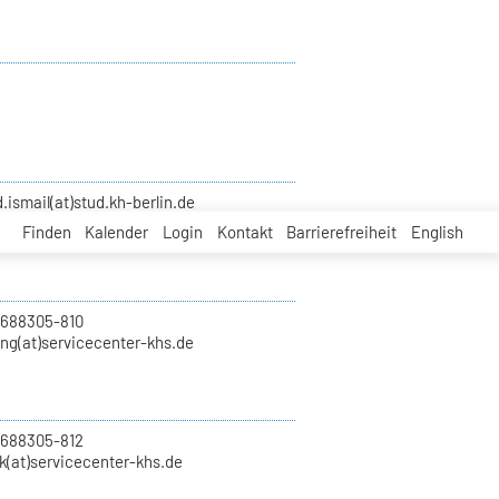
smail(at)stud.kh-berlin.de
Finden
Kalender
Login
Kontakt
Barrierefreiheit
English
 688305-810
ung(at)servicecenter-khs.de
 688305-812
k(at)servicecenter-khs.de