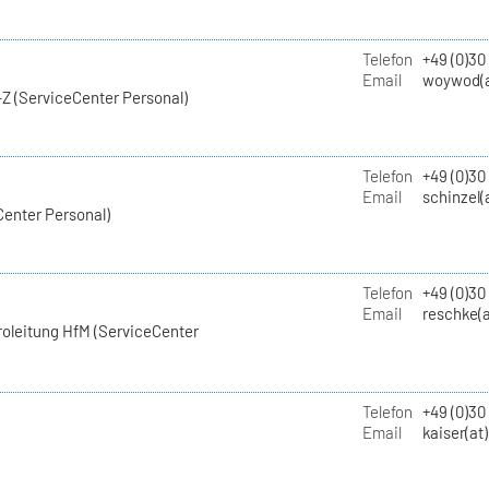
Telefon
+49 (0)30
Email
woywod(a
Z (ServiceCenter Personal)
Telefon
+49 (0)30
Email
schinzel(
Center Personal)
Telefon
+49 (0)3
Email
reschke(a
roleitung HfM (ServiceCenter
Telefon
+49 (0)30
Email
kaiser(at