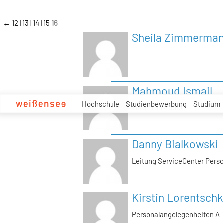
zum
Inhalt
←
12
13
14
15
16
Sheila Zimmerma
Mahmoud Ismail
Hochschule
Studienbewerbung
Studium
Tutor Tonstudio
Danny Bialkowski
Leitung ServiceCenter Perso
Kirstin Lorentschk
Personalangelegenheiten A-