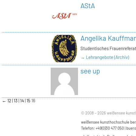
AStA
Angelika Kauffma
Studentisches Frauenrefera
→ Lehrangebote (Archiv)
see up
←
12
13
14
15
16
© 2008 – 2026 weißensee kunst
weißensee kunsthochschule berli
Telefon: +49(0)30 477 050 |
buero