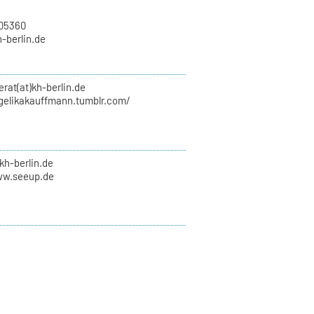
705360
h-berlin.de
erat(at)kh-berlin.de
ngelikakauffmann.tumblr.com/
kh-berlin.de
ww.seeup.de