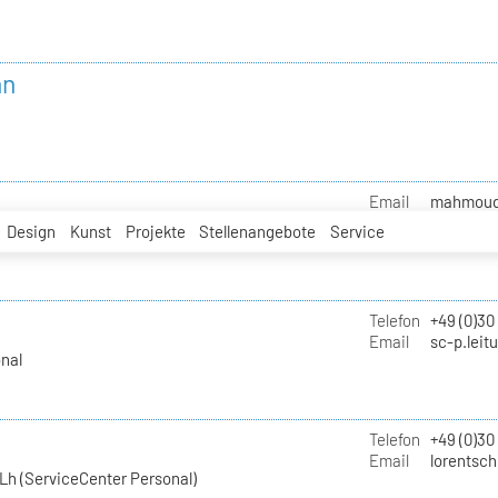
nn
Email
mahmoud.i
Design
Kunst
Projekte
Stellenangebote
Service
Telefon
+49 (0)30
Email
sc-p.leit
nal
Telefon
+49 (0)30
Email
lorentsch
Lh (ServiceCenter Personal)