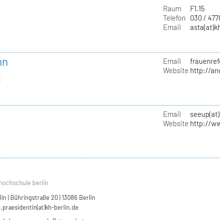
Raum
F1.15
Telefon
030 / 47
Email
asta(at)k
nn
Email
frauenref
Website
http://a
t
Email
seeup(at)
Website
http://w
hochschule berlin
n | Bühringstraße 20 | 13086 Berlin
.praesidentin(at)kh-berlin.de