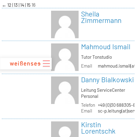
zum
←
12
13
14
15
16
Inhalt
Sheila
Zimmermann
Mahmoud Ismail
Tutor Tonstudio
Email
mahmoud.ismail(at)
Danny Bialkowski
Leitung ServiceCenter
Personal
Telefon
+49 (0)30 688305-8
Email
sc-p.leitung(at)ser
Kirstin
Lorentschk