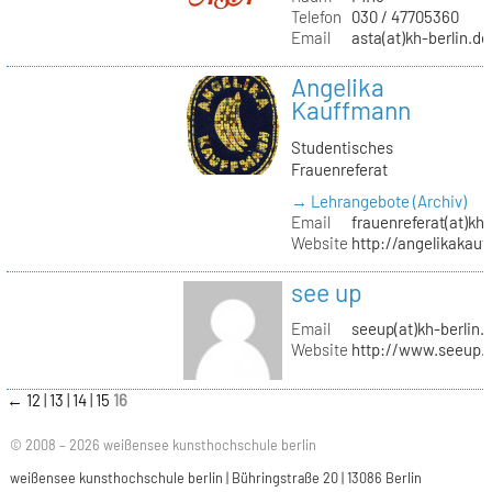
Telefon
030 / 47705360
Email
asta(at)kh-berlin.de
Angelika
Kauffmann
Studentisches
Frauenreferat
→ Lehrangebote (Archiv)
Email
frauenreferat(at)kh-
Website
http://angelikakau
see up
Email
seeup(at)kh-berlin.
Website
http://www.seeup.
←
12
13
14
15
16
© 2008 – 2026 weißensee kunsthochschule berlin
weißensee kunsthochschule berlin | Bühringstraße 20 | 13086 Berlin