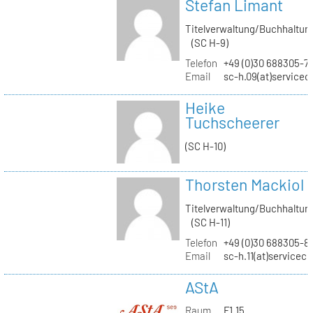
Stefan Limant
Titelverwaltung/Buchhaltun
(SC H-9)
Telefon
+49 (0)30 688305-7
Email
sc-h.09(at)servicec
Heike
Tuchscheerer
(SC H-10)
Thorsten Mackiol
Titelverwaltung/Buchhaltun
(SC H-11)
Telefon
+49 (0)30 688305-8
Email
sc-h.11(at)servicec
AStA
Raum
F1.15