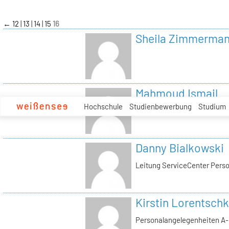
zum
Inhalt
←
12
13
14
15
16
Sheila Zimmerma
Mahmoud Ismail
Hochschule
Studienbewerbung
Studium
Tutor Tonstudio
Danny Bialkowski
Leitung ServiceCenter Perso
Kirstin Lorentschk
Personalangelegenheiten A-