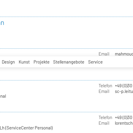
nn
Email
mahmoud.i
Design
Kunst
Projekte
Stellenangebote
Service
Telefon
+49 (0)30
Email
sc-p.leit
nal
Telefon
+49 (0)30
Email
lorentsch
Lh (ServiceCenter Personal)