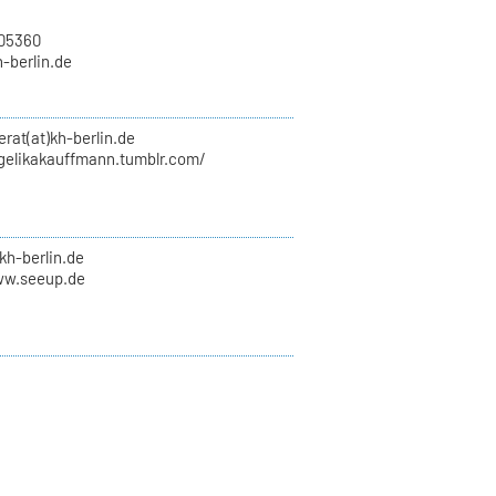
705360
h-berlin.de
erat(at)kh-berlin.de
ngelikakauffmann.tumblr.com/
kh-berlin.de
ww.seeup.de