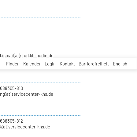
smail(at)stud.kh-berlin.de
Finden
Kalender
Login
Kontakt
Barrierefreiheit
English
 688305-810
ung(at)servicecenter-khs.de
 688305-812
k(at)servicecenter-khs.de