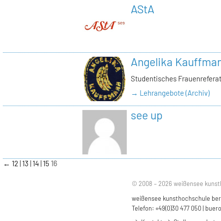
AStA
Angelika Kauffma
Studentisches Frauenrefera
→ Lehrangebote (Archiv)
see up
←
12
13
14
15
16
© 2008 – 2026 weißensee kunst
weißensee kunsthochschule berli
Telefon: +49(0)30 477 050 |
buero