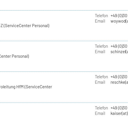
Telefon
+49 (0)30
Email
woywod(a
Z (ServiceCenter Personal)
Telefon
+49 (0)30
Email
schinzel(
Center Personal)
Telefon
+49 (0)3
Email
reschke(a
roleitung HfM (ServiceCenter
Telefon
+49 (0)30
Email
kaiser(at