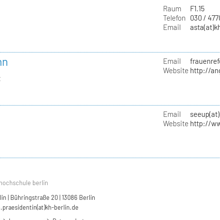
Raum
F1.15
Telefon
030 / 47
Email
asta(at)k
nn
Email
frauenref
Website
http://a
t
Email
seeup(at)
Website
http://w
hochschule berlin
n | Bühringstraße 20 | 13086 Berlin
.praesidentin(at)kh-berlin.de