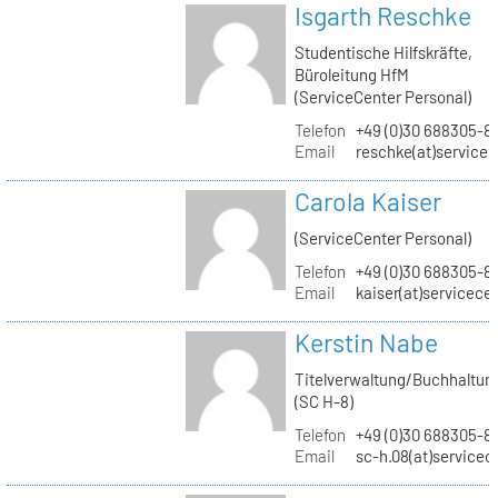
Isgarth Reschke
Studentische Hilfskräfte,
Büroleitung HfM
(ServiceCenter Personal)
Telefon
+49 (0)30 688305-8
Email
reschke(at)service
Carola Kaiser
(ServiceCenter Personal)
Telefon
+49 (0)30 688305-8
Email
kaiser(at)servicece
Kerstin Nabe
Titelverwaltung/Buchhaltun
(SC H-8)
Telefon
+49 (0)30 688305-8
Email
sc-h.08(at)servicec