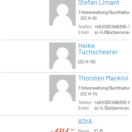
Stefan Limant
Titelverwaltung/Buchhaltun
(SC H-9)
Telefon
+49 (0)30 688305-7
Email
sc-h.09(at)servicec
Heike
Tuchscheerer
(SC H-10)
Thorsten Mackiol
Titelverwaltung/Buchhaltun
(SC H-11)
Telefon
+49 (0)30 688305-8
Email
sc-h.11(at)servicec
AStA
Raum
F1.15