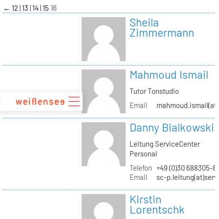
zum
←
12
13
14
15
16
Inhalt
Sheila
Zimmermann
Mahmoud Ismail
Tutor Tonstudio
Email
mahmoud.ismail(at)
Danny Bialkowski
Leitung ServiceCenter
Personal
Telefon
+49 (0)30 688305-8
Email
sc-p.leitung(at)ser
Kirstin
Lorentschk