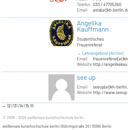
Telefon
030 / 47705360
Email
asta(at)kh-berlin.de
Angelika
Kauffmann
Studentisches
Frauenreferat
→ Lehrangebote (Archiv)
Email
frauenreferat(at)kh-
Website
http://angelikakau
see up
Email
seeup(at)kh-berlin.
Website
http://www.seeup.
←
12
13
14
15
16
© 2008 – 2026 weißensee kunsthochschule berlin
weißensee kunsthochschule berlin | Bühringstraße 20 | 13086 Berlin