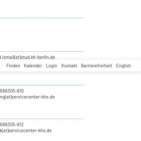
smail(at)stud.kh-berlin.de
Finden
Kalender
Login
Kontakt
Barrierefreiheit
English
 688305-810
ung(at)servicecenter-khs.de
 688305-812
k(at)servicecenter-khs.de