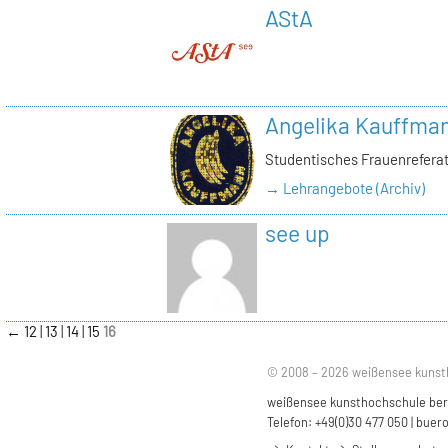
AStA
Angelika Kauffma
Studentisches Frauenrefera
→ Lehrangebote (Archiv)
see up
←
12
13
14
15
16
© 2008 – 2026 weißensee kunst
weißensee kunsthochschule berli
Telefon: +49(0)30 477 050 |
buero