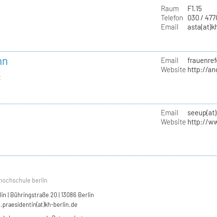
Raum
F1.15
Telefon
030 / 47
Email
asta(at)k
nn
Email
frauenref
Website
http://a
t
Email
seeup(at)
Website
http://w
hochschule berlin
n | Bühringstraße 20 | 13086 Berlin
.praesidentin(at)kh-berlin.de