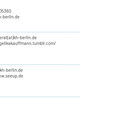
705360
h-berlin.de
erat(at)kh-berlin.de
ngelikakauffmann.tumblr.com/
kh-berlin.de
ww.seeup.de