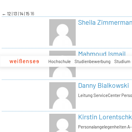
zum
Inhalt
←
12
13
14
15
16
Sheila Zimmerma
Mahmoud Ismail
Hochschule
Studienbewerbung
Studium
Tutor Tonstudio
Danny Bialkowski
Leitung ServiceCenter Perso
Kirstin Lorentschk
Personalangelegenheiten A-