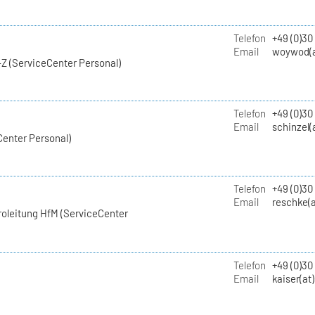
Telefon
+49 (0)30
Email
woywod(a
Z (ServiceCenter Personal)
Telefon
+49 (0)30
Email
schinzel(
Center Personal)
Telefon
+49 (0)3
Email
reschke(a
roleitung HfM (ServiceCenter
Telefon
+49 (0)30
Email
kaiser(at