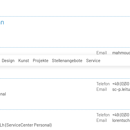
nn
Email
mahmoud.i
Design
Kunst
Projekte
Stellenangebote
Service
Telefon
+49 (0)30
Email
sc-p.leit
nal
Telefon
+49 (0)30
Email
lorentsch
Lh (ServiceCenter Personal)