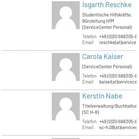
Isgarth Reschke
Studentische Hilfskräfte,
Büroleitung HfM
(ServiceCenter Personal)
Telefon
+49 (0)30 688305-8
Email
reschke(at)service
Carola Kaiser
(ServiceCenter Personal)
Telefon
+49 (0)30 688305-8
Email
kaiser(at)servicece
Kerstin Nabe
Titelverwaltung/Buchhaltun
(SC H-8)
Telefon
+49 (0)30 688305-8
Email
sc-h.08(at)servicec