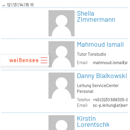
zum
←
12
13
14
15
16
Inhalt
Sheila
Zimmermann
Mahmoud Ismail
Tutor Tonstudio
Email
mahmoud.ismail(at)
Danny Bialkowski
Leitung ServiceCenter
Personal
Telefon
+49 (0)30 688305-8
Email
sc-p.leitung(at)ser
Kirstin
Lorentschk