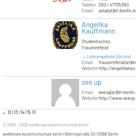
Telefon
030 / 47705360
Email
asta(at)kh-berlin.de
Angelika
Kauffmann
Studentisches
Frauenreferat
→ Lehrangebote (Archiv)
Email
frauenreferat(at)kh-
Website
http://angelikakau
see up
Email
seeup(at)kh-berlin.
Website
http://www.seeup.
←
12
13
14
15
16
© 2008 – 2026 weißensee kunsthochschule berlin
weißensee kunsthochschule berlin | Bühringstraße 20 | 13086 Berlin