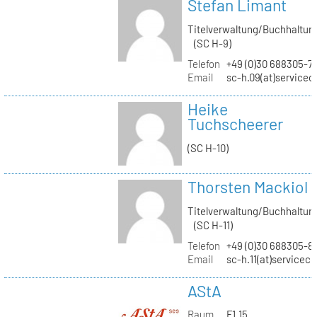
Stefan Limant
Titelverwaltung/Buchhaltun
(SC H-9)
Telefon
+49 (0)30 688305-7
Email
sc-h.09(at)servicec
Heike
Tuchscheerer
(SC H-10)
Thorsten Mackiol
Titelverwaltung/Buchhaltun
(SC H-11)
Telefon
+49 (0)30 688305-8
Email
sc-h.11(at)servicec
AStA
Raum
F1.15