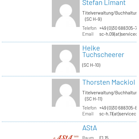
Stefan Limant
Titelverwaltung/Buchhaltun
(SC H-9)
Telefon
+49 (0)30 688305-7
Email
sc-h.09(at)servicec
Heike
Tuchscheerer
(SC H-10)
Thorsten Mackiol
Titelverwaltung/Buchhaltun
(SC H-11)
Telefon
+49 (0)30 688305-8
Email
sc-h.11(at)servicec
AStA
Raum
F1.15