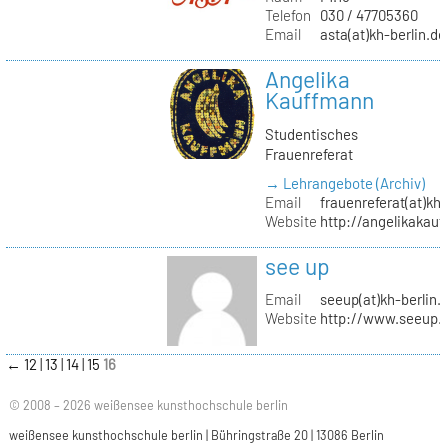
Telefon
030 / 47705360
Email
asta(at)kh-berlin.de
Angelika
Kauffmann
Studentisches
Frauenreferat
→ Lehrangebote (Archiv)
Email
frauenreferat(at)kh-
Website
http://angelikakau
see up
Email
seeup(at)kh-berlin.
Website
http://www.seeup.
←
12
13
14
15
16
© 2008 – 2026 weißensee kunsthochschule berlin
weißensee kunsthochschule berlin | Bühringstraße 20 | 13086 Berlin