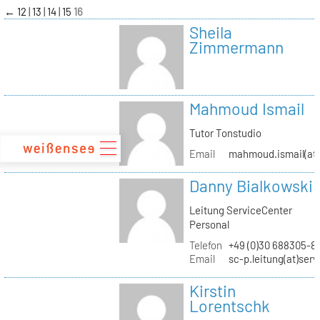
zum
←
12
13
14
15
16
Inhalt
Sheila
Zimmermann
Mahmoud Ismail
Tutor Tonstudio
Email
mahmoud.ismail(at)
Danny Bialkowski
Leitung ServiceCenter
Personal
Telefon
+49 (0)30 688305-8
Email
sc-p.leitung(at)ser
Kirstin
Lorentschk