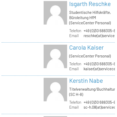
Isgarth Reschke
Studentische Hilfskräfte,
Büroleitung HfM
(ServiceCenter Personal)
Telefon
+49 (0)30 688305-8
Email
reschke(at)service
Carola Kaiser
(ServiceCenter Personal)
Telefon
+49 (0)30 688305-8
Email
kaiser(at)servicece
Kerstin Nabe
Titelverwaltung/Buchhaltun
(SC H-8)
Telefon
+49 (0)30 688305-8
Email
sc-h.08(at)servicec