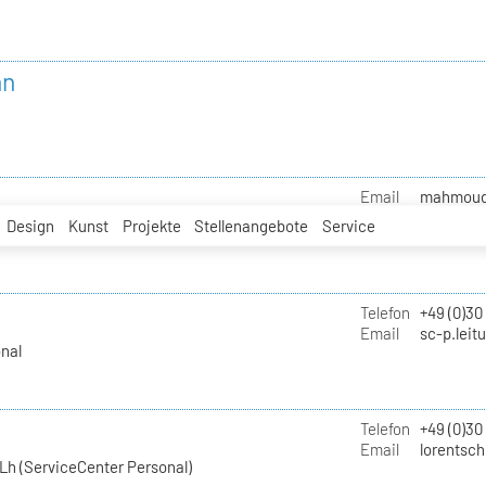
nn
Email
mahmoud.i
Design
Kunst
Projekte
Stellenangebote
Service
Telefon
+49 (0)30
Email
sc-p.leit
nal
Telefon
+49 (0)30
Email
lorentsch
Lh (ServiceCenter Personal)