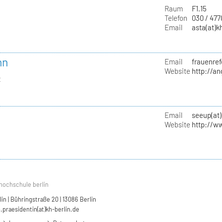
Raum
F1.15
Telefon
030 / 47
Email
asta(at)k
nn
Email
frauenref
Website
http://a
t
Email
seeup(at)
Website
http://w
hochschule berlin
n | Bühringstraße 20 | 13086 Berlin
.praesidentin(at)kh-berlin.de