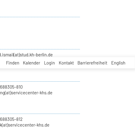
smail(at)stud.kh-berlin.de
Finden
Kalender
Login
Kontakt
Barrierefreiheit
English
 688305-810
ung(at)servicecenter-khs.de
 688305-812
k(at)servicecenter-khs.de