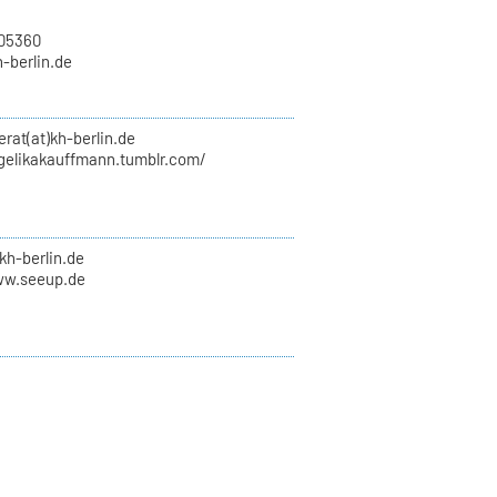
705360
h-berlin.de
erat(at)kh-berlin.de
ngelikakauffmann.tumblr.com/
kh-berlin.de
ww.seeup.de