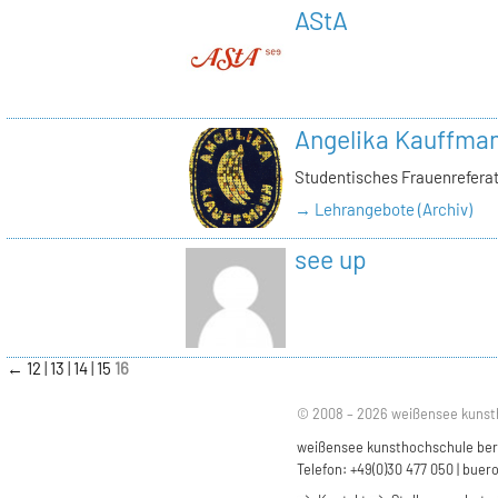
AStA
Angelika Kauffma
Studentisches Frauenrefera
→ Lehrangebote (Archiv)
see up
←
12
13
14
15
16
© 2008 – 2026 weißensee kunst
weißensee kunsthochschule berli
Telefon: +49(0)30 477 050 |
buero