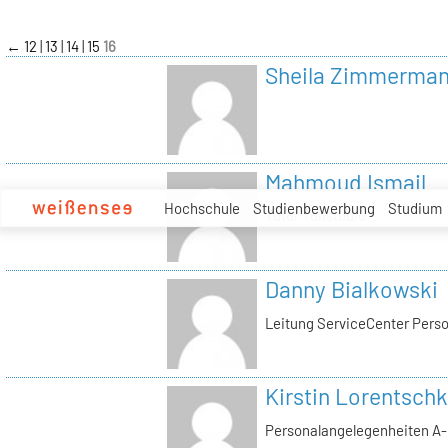
zum
Inhalt
←
12
13
14
15
16
Sheila Zimmerma
Mahmoud Ismail
Hochschule
Studienbewerbung
Studium
Tutor Tonstudio
Danny Bialkowski
Leitung ServiceCenter Perso
Kirstin Lorentschk
Personalangelegenheiten A-