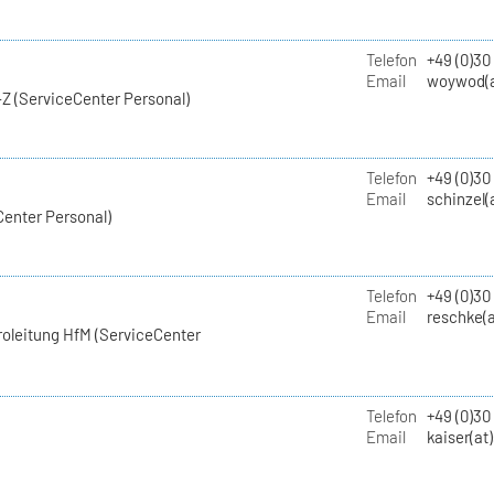
Telefon
+49 (0)30
Email
woywod(a
Z (ServiceCenter Personal)
Telefon
+49 (0)30
Email
schinzel(
Center Personal)
Telefon
+49 (0)3
Email
reschke(a
roleitung HfM (ServiceCenter
Telefon
+49 (0)30
Email
kaiser(at