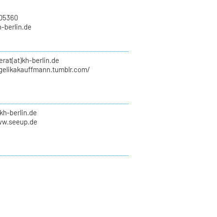
705360
h-berlin.de
erat(at)kh-berlin.de
ngelikakauffmann.tumblr.com/
kh-berlin.de
ww.seeup.de