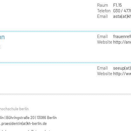
Raum
F1.15
Telefon
030 / 47
Email
asta(at)k
nn
Email
frauenref
Website
http://a
t
Email
seeup(at)
Website
http://w
hochschule berlin
n | Bühringstraße 20 | 13086 Berlin
.praesidentin(at)kh-berlin.de