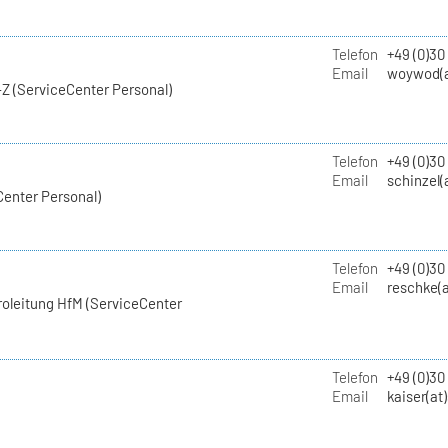
Telefon
+49 (0)30
Email
woywod(a
Z (ServiceCenter Personal)
Telefon
+49 (0)30
Email
schinzel(
Center Personal)
Telefon
+49 (0)3
Email
reschke(a
roleitung HfM (ServiceCenter
Telefon
+49 (0)30
Email
kaiser(at