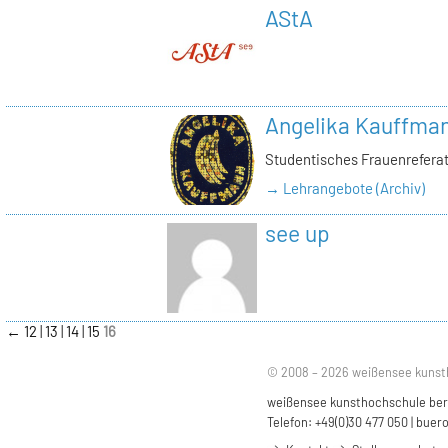
AStA
Angelika Kauffma
Studentisches Frauenrefera
→ Lehrangebote (Archiv)
see up
←
12
13
14
15
16
© 2008 – 2026 weißensee kunst
weißensee kunsthochschule berli
Telefon: +49(0)30 477 050 |
buero