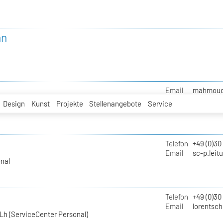
nn
Email
mahmoud.i
Design
Kunst
Projekte
Stellenangebote
Service
Telefon
+49 (0)30
Email
sc-p.leit
nal
Telefon
+49 (0)30
Email
lorentsch
Lh (ServiceCenter Personal)