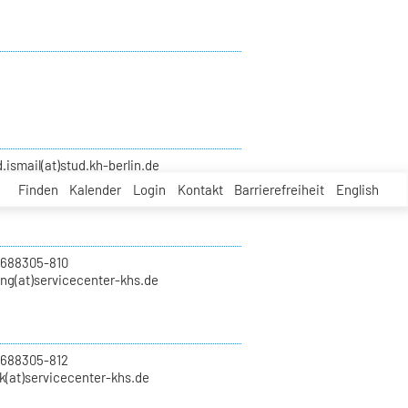
smail(at)stud.kh-berlin.de
Finden
Kalender
Login
Kontakt
Barrierefreiheit
English
 688305-810
ung(at)servicecenter-khs.de
 688305-812
k(at)servicecenter-khs.de