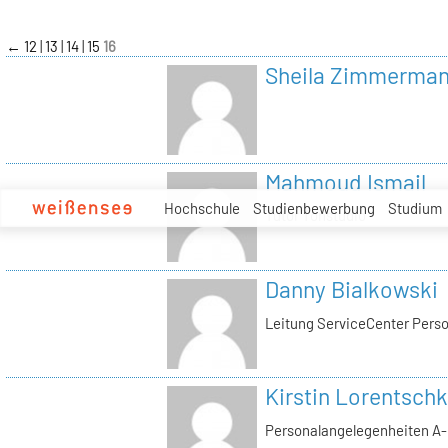
zum
Inhalt
←
12
13
14
15
16
Sheila Zimmerma
Mahmoud Ismail
Hochschule
Studienbewerbung
Studium
Tutor Tonstudio
Danny Bialkowski
Leitung ServiceCenter Perso
Kirstin Lorentschk
Personalangelegenheiten A-