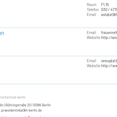
Raum
F1.15
Telefon
030 / 47
Email
asta(at)k
nn
Email
frauenref
Website
http://a
t
Email
seeup(at)
Website
http://w
hochschule berlin
n | Bühringstraße 20 | 13086 Berlin
.praesidentin(at)kh-berlin.de