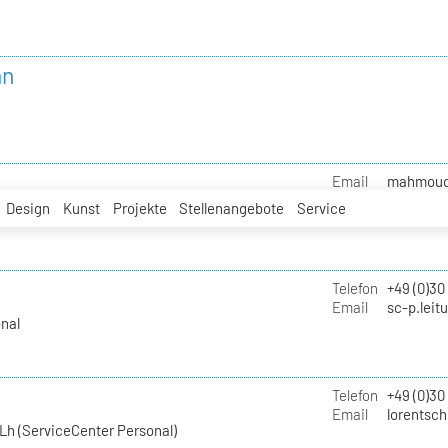
nn
Email
mahmoud.i
Design
Kunst
Projekte
Stellenangebote
Service
Telefon
+49 (0)30
Email
sc-p.leit
nal
Telefon
+49 (0)30
Email
lorentsch
Lh (ServiceCenter Personal)