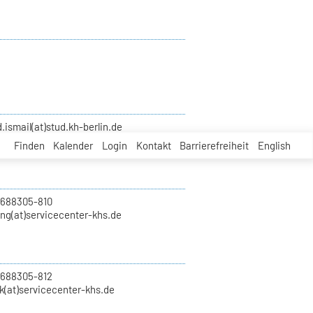
smail(at)stud.kh-berlin.de
Finden
Kalender
Login
Kontakt
Barrierefreiheit
English
 688305-810
ung(at)servicecenter-khs.de
 688305-812
k(at)servicecenter-khs.de