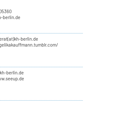
705360
h-berlin.de
erat(at)kh-berlin.de
ngelikakauffmann.tumblr.com/
kh-berlin.de
ww.seeup.de