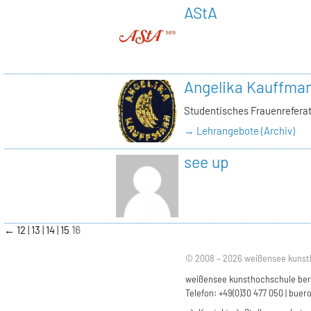
AStA
Angelika Kauffma
Studentisches Frauenrefera
→ Lehrangebote (Archiv)
see up
←
12
13
14
15
16
© 2008 – 2026 weißensee kunst
weißensee kunsthochschule berli
Telefon: +49(0)30 477 050 |
buero