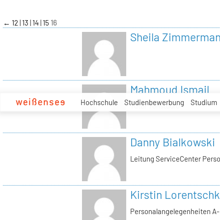
zum
Inhalt
←
12
13
14
15
16
Sheila Zimmerma
Mahmoud Ismail
Hochschule
Studienbewerbung
Studium
Tutor Tonstudio
Danny Bialkowski
Leitung ServiceCenter Perso
Kirstin Lorentschk
Personalangelegenheiten A-