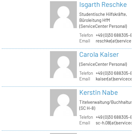
Isgarth Reschke
Studentische Hilfskräfte,
Büroleitung HfM
(ServiceCenter Personal)
Telefon
+49 (0)30 688305-8
Email
reschke(at)service
Carola Kaiser
(ServiceCenter Personal)
Telefon
+49 (0)30 688305-8
Email
kaiser(at)servicece
Kerstin Nabe
Titelverwaltung/Buchhaltun
(SC H-8)
Telefon
+49 (0)30 688305-8
Email
sc-h.08(at)servicec