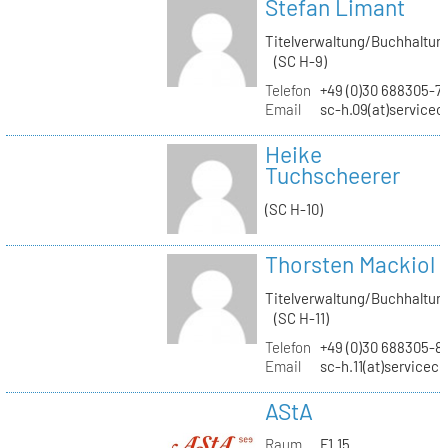
Stefan Limant
Titelverwaltung/Buchhaltun
(SC H-9)
Telefon
+49 (0)30 688305-7
Email
sc-h.09(at)servicec
Heike
Tuchscheerer
(SC H-10)
Thorsten Mackiol
Titelverwaltung/Buchhaltun
(SC H-11)
Telefon
+49 (0)30 688305-8
Email
sc-h.11(at)servicec
AStA
Raum
F1.15