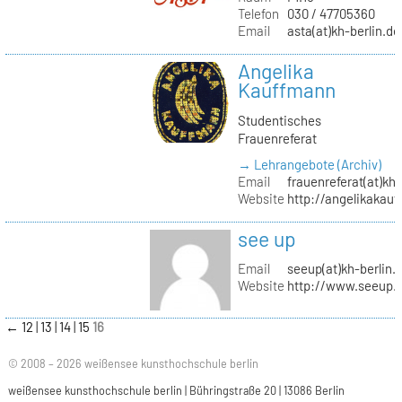
Telefon
030 / 47705360
Email
asta(at)kh-berlin.de
Angelika
Kauffmann
Studentisches
Frauenreferat
→ Lehrangebote (Archiv)
Email
frauenreferat(at)kh-
Website
http://angelikakau
see up
Email
seeup(at)kh-berlin.
Website
http://www.seeup.
←
12
13
14
15
16
© 2008 – 2026 weißensee kunsthochschule berlin
weißensee kunsthochschule berlin | Bühringstraße 20 | 13086 Berlin