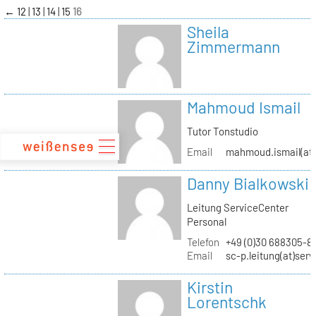
zum
←
12
13
14
15
16
Inhalt
Sheila
Zimmermann
Mahmoud Ismail
Tutor Tonstudio
Email
mahmoud.ismail(at)
Danny Bialkowski
Leitung ServiceCenter
Personal
Telefon
+49 (0)30 688305-8
Email
sc-p.leitung(at)ser
Kirstin
Lorentschk