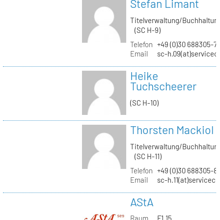
Stefan Limant
Titelverwaltung/Buchhaltun
(SC H-9)
Telefon
+49 (0)30 688305-7
Email
sc-h.09(at)servicec
Heike
Tuchscheerer
(SC H-10)
Thorsten Mackiol
Titelverwaltung/Buchhaltun
(SC H-11)
Telefon
+49 (0)30 688305-8
Email
sc-h.11(at)servicec
AStA
Raum
F1.15