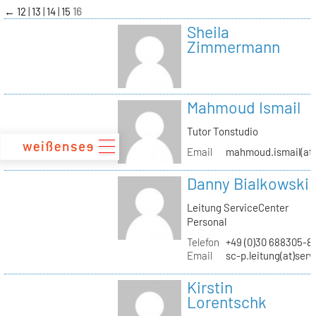
zum
←
12
13
14
15
16
Inhalt
Sheila
Zimmermann
Mahmoud Ismail
Tutor Tonstudio
Email
mahmoud.ismail(at)
Danny Bialkowski
Leitung ServiceCenter
Personal
Telefon
+49 (0)30 688305-8
Email
sc-p.leitung(at)ser
Kirstin
Lorentschk