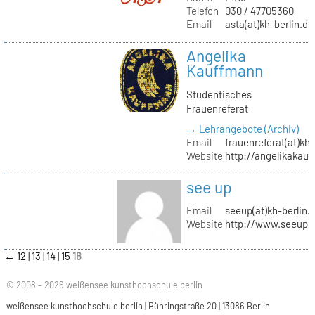
Telefon
030 / 47705360
Email
asta(at)kh-berlin.de
Angelika
Kauffmann
Studentisches
Frauenreferat
→ Lehrangebote (Archiv)
Email
frauenreferat(at)kh-
Website
http://angelikakau
see up
Email
seeup(at)kh-berlin.
Website
http://www.seeup.
←
12
13
14
15
16
© 2008 – 2026 weißensee kunsthochschule berlin
weißensee kunsthochschule berlin | Bühringstraße 20 | 13086 Berlin