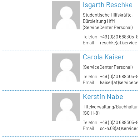
Isgarth Reschke
Studentische Hilfskräfte,
Büroleitung HfM
(ServiceCenter Personal)
Telefon
+49 (0)30 688305-8
Email
reschke(at)service
Carola Kaiser
(ServiceCenter Personal)
Telefon
+49 (0)30 688305-8
Email
kaiser(at)servicece
Kerstin Nabe
Titelverwaltung/Buchhaltun
(SC H-8)
Telefon
+49 (0)30 688305-8
Email
sc-h.08(at)servicec