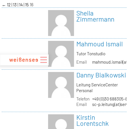
zum
←
12
13
14
15
16
Inhalt
Sheila
Zimmermann
Mahmoud Ismail
Tutor Tonstudio
Email
mahmoud.ismail(at)
Danny Bialkowski
Leitung ServiceCenter
Personal
Telefon
+49 (0)30 688305-8
Email
sc-p.leitung(at)ser
Kirstin
Lorentschk