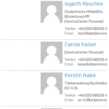
Isgarth Reschke
Studentische Hilfskräfte,
Büroleitung HfM
(ServiceCenter Personal)
Telefon
+49 (0)30 688305-8
Email
reschke(at)service
Carola Kaiser
(ServiceCenter Personal)
Telefon
+49 (0)30 688305-8
Email
kaiser(at)servicece
Kerstin Nabe
Titelverwaltung/Buchhaltun
(SC H-8)
Telefon
+49 (0)30 688305-8
Email
sc-h.08(at)servicec