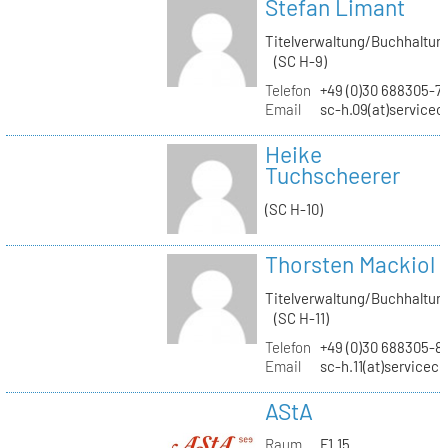
Stefan Limant
Titelverwaltung/Buchhaltun
(SC H-9)
Telefon
+49 (0)30 688305-7
Email
sc-h.09(at)servicec
Heike
Tuchscheerer
(SC H-10)
Thorsten Mackiol
Titelverwaltung/Buchhaltun
(SC H-11)
Telefon
+49 (0)30 688305-8
Email
sc-h.11(at)servicec
AStA
Raum
F1.15