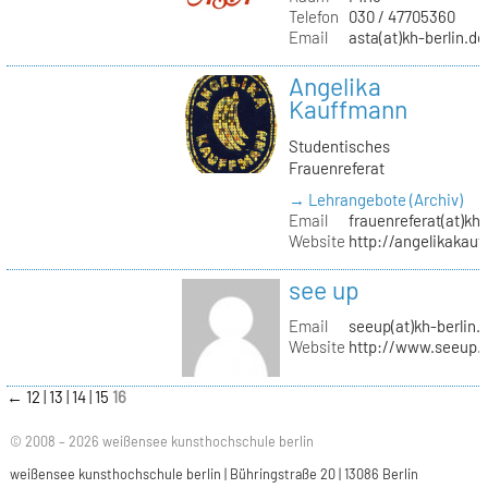
Telefon
030 / 47705360
Email
asta(at)kh-berlin.de
Angelika
Kauffmann
Studentisches
Frauenreferat
→ Lehrangebote (Archiv)
Email
frauenreferat(at)kh-
Website
http://angelikakau
see up
Email
seeup(at)kh-berlin.
Website
http://www.seeup.
←
12
13
14
15
16
© 2008 – 2026 weißensee kunsthochschule berlin
weißensee kunsthochschule berlin | Bühringstraße 20 | 13086 Berlin