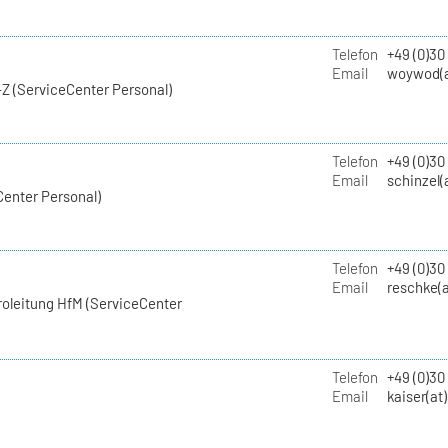
Telefon
+49 (0)30
Email
woywod(a
Z (ServiceCenter Personal)
Telefon
+49 (0)30
Email
schinzel(
Center Personal)
Telefon
+49 (0)3
Email
reschke(a
roleitung HfM (ServiceCenter
Telefon
+49 (0)30
Email
kaiser(at