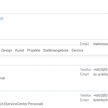
nn
Email
mahmoud.i
Design
Kunst
Projekte
Stellenangebote
Service
Telefon
+49 (0)30
Email
sc-p.leit
nal
Telefon
+49 (0)30
Email
lorentsch
Lh (ServiceCenter Personal)