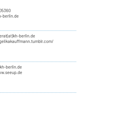
705360
h-berlin.de
erat(at)kh-berlin.de
ngelikakauffmann.tumblr.com/
kh-berlin.de
ww.seeup.de