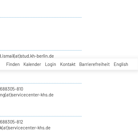
smail(at)stud.kh-berlin.de
Finden
Kalender
Login
Kontakt
Barrierefreiheit
English
 688305-810
ung(at)servicecenter-khs.de
 688305-812
k(at)servicecenter-khs.de