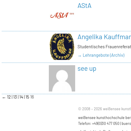
AStA
Angelika Kauffma
Studentisches Frauenrefera
→ Lehrangebote (Archiv)
see up
←
12
13
14
15
16
© 2008 – 2026 weißensee kunst
weißensee kunsthochschule berli
Telefon: +49(0)30 477 050 |
buero