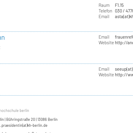
Raum
F1.15
Telefon
030 / 47
Email
asta(at)k
nn
Email
frauenref
Website
http://a
t
Email
seeup(at)
Website
http://w
hochschule berlin
n | Bühringstraße 20 | 13086 Berlin
.praesidentin(at)kh-berlin.de