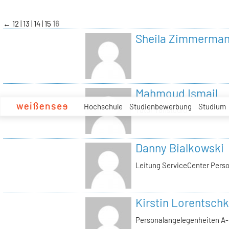
zum
Inhalt
←
12
13
14
15
16
Sheila Zimmerma
Mahmoud Ismail
Hochschule
Studienbewerbung
Studium
Tutor Tonstudio
Danny Bialkowski
Leitung ServiceCenter Perso
Kirstin Lorentschk
Personalangelegenheiten A-