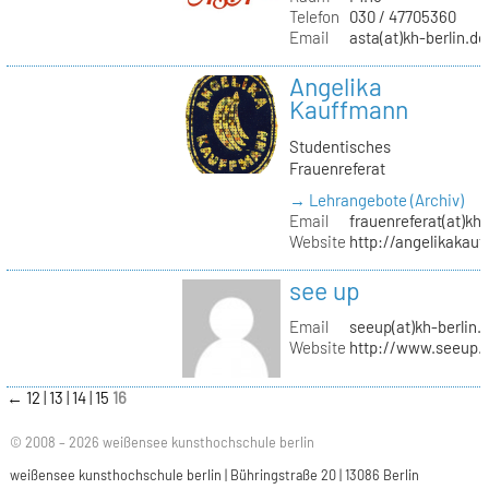
Telefon
030 / 47705360
Email
asta(at)kh-berlin.de
Angelika
Kauffmann
Studentisches
Frauenreferat
→ Lehrangebote (Archiv)
Email
frauenreferat(at)kh-
Website
http://angelikakau
see up
Email
seeup(at)kh-berlin.
Website
http://www.seeup.
←
12
13
14
15
16
© 2008 – 2026 weißensee kunsthochschule berlin
weißensee kunsthochschule berlin | Bühringstraße 20 | 13086 Berlin