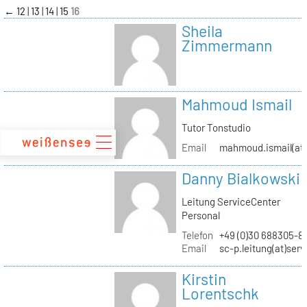
zum
←
12
13
14
15
16
Inhalt
Sheila
Zimmermann
Mahmoud Ismail
Tutor Tonstudio
Email
mahmoud.ismail(at)
Danny Bialkowski
Leitung ServiceCenter
Personal
Telefon
+49 (0)30 688305-8
Email
sc-p.leitung(at)ser
Kirstin
Lorentschk