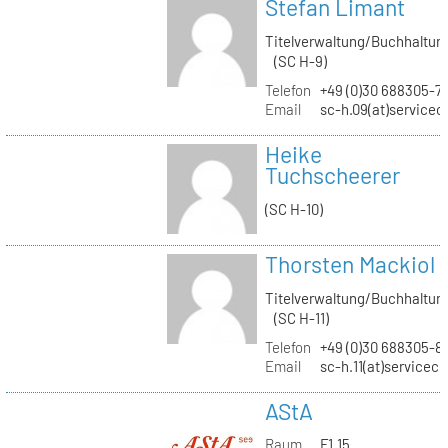
Stefan Limant
Titelverwaltung/Buchhaltun
(SC H-9)
Telefon
+49 (0)30 688305-7
Email
sc-h.09(at)servicec
Heike
Tuchscheerer
(SC H-10)
Thorsten Mackiol
Titelverwaltung/Buchhaltun
(SC H-11)
Telefon
+49 (0)30 688305-8
Email
sc-h.11(at)servicec
AStA
Raum
F1.15