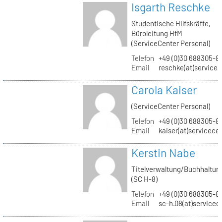
Isgarth Reschke
Studentische Hilfskräfte,
Büroleitung HfM
(ServiceCenter Personal)
Telefon
+49 (0)30 688305-8
Email
reschke(at)service
Carola Kaiser
(ServiceCenter Personal)
Telefon
+49 (0)30 688305-8
Email
kaiser(at)servicece
Kerstin Nabe
Titelverwaltung/Buchhaltun
(SC H-8)
Telefon
+49 (0)30 688305-8
Email
sc-h.08(at)servicec