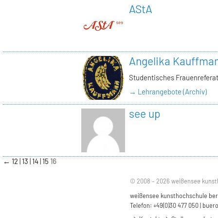
AStA
Angelika Kauffma
Studentisches Frauenrefera
→ Lehrangebote (Archiv)
see up
←
12
13
14
15
16
© 2008 – 2026 weißensee kunst
weißensee kunsthochschule berli
Telefon: +49(0)30 477 050 |
buero