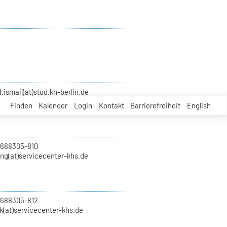
smail(at)stud.kh-berlin.de
Finden
Kalender
Login
Kontakt
Barrierefreiheit
English
 688305-810
ung(at)servicecenter-khs.de
 688305-812
k(at)servicecenter-khs.de