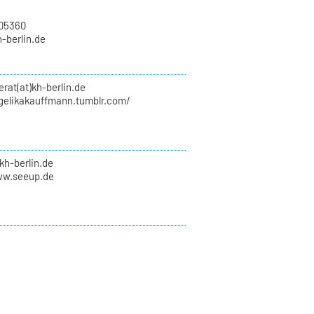
705360
h-berlin.de
erat(at)kh-berlin.de
ngelikakauffmann.tumblr.com/
kh-berlin.de
ww.seeup.de