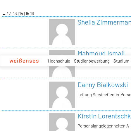
zum
Inhalt
←
12
13
14
15
16
Sheila Zimmerma
Mahmoud Ismail
Hochschule
Studienbewerbung
Studium
Tutor Tonstudio
Danny Bialkowski
Leitung ServiceCenter Perso
Kirstin Lorentschk
Personalangelegenheiten A-