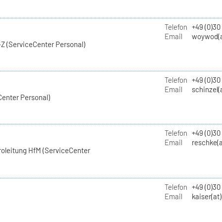
Telefon
+49 (0)30
Email
woywod(a
Z (ServiceCenter Personal)
Telefon
+49 (0)30
Email
schinzel(
Center Personal)
Telefon
+49 (0)3
Email
reschke(a
roleitung HfM (ServiceCenter
Telefon
+49 (0)30
Email
kaiser(at