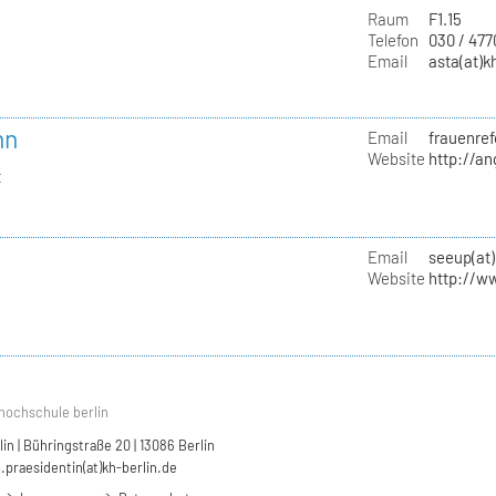
Raum
F1.15
Telefon
030 / 47
Email
asta(at)k
nn
Email
frauenref
Website
http://a
t
Email
seeup(at)
Website
http://w
hochschule berlin
n | Bühringstraße 20 | 13086 Berlin
.praesidentin(at)kh-berlin.de