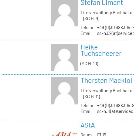
Stefan Limant
Titelverwaltung/Buchhaltun
(SC H-9)
Telefon
+49 (0)30 688305-7
Email
sc-h.09(at)servicec
Heike
Tuchscheerer
(SC H-10)
Thorsten Mackiol
Titelverwaltung/Buchhaltun
(SC H-11)
Telefon
+49 (0)30 688305-8
Email
sc-h.11(at)servicec
AStA
Raum
F1.15