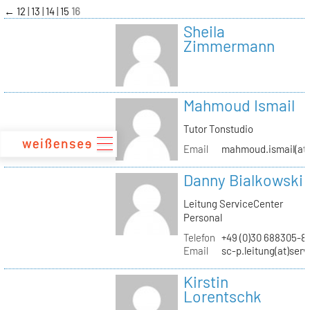
zum
←
12
13
14
15
16
Inhalt
Sheila
Zimmermann
Mahmoud Ismail
Tutor Tonstudio
Email
mahmoud.ismail(at)
Danny Bialkowski
Leitung ServiceCenter
Personal
Telefon
+49 (0)30 688305-8
Email
sc-p.leitung(at)ser
Kirstin
Lorentschk