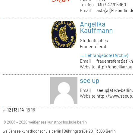
Telefon
030 / 47705360
Email
asta(at)kh-berlin.de
Angelika
Kauffmann
Studentisches
Frauenreferat
→ Lehrangebote (Archiv)
Email
frauenreferat(at)kh-
Website
http://angelikakau
see up
Email
seeup(at)kh-berlin.
Website
http://www.seeup.
←
12
13
14
15
16
© 2008 – 2026 weißensee kunsthochschule berlin
weißensee kunsthochschule berlin | Bühringstraße 20 | 13086 Berlin