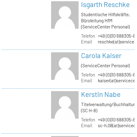
Isgarth Reschke
Studentische Hilfskräfte,
Büroleitung HfM
(ServiceCenter Personal)
Telefon
+49 (0)30 688305-8
Email
reschke(at)service
Carola Kaiser
(ServiceCenter Personal)
Telefon
+49 (0)30 688305-8
Email
kaiser(at)servicece
Kerstin Nabe
Titelverwaltung/Buchhaltun
(SC H-8)
Telefon
+49 (0)30 688305-8
Email
sc-h.08(at)servicec