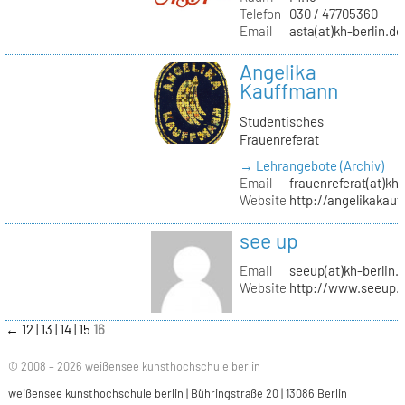
Telefon
030 / 47705360
Email
asta(at)kh-berlin.de
Angelika
Kauffmann
Studentisches
Frauenreferat
→ Lehrangebote (Archiv)
Email
frauenreferat(at)kh-
Website
http://angelikakau
see up
Email
seeup(at)kh-berlin.
Website
http://www.seeup.
←
12
13
14
15
16
© 2008 – 2026 weißensee kunsthochschule berlin
weißensee kunsthochschule berlin | Bühringstraße 20 | 13086 Berlin