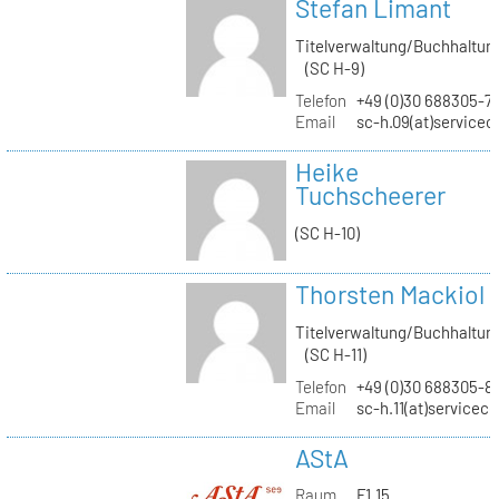
Stefan Limant
Titelverwaltung/Buchhaltun
(SC H-9)
Telefon
+49 (0)30 688305-7
Email
sc-h.09(at)servicec
Heike
Tuchscheerer
(SC H-10)
Thorsten Mackiol
Titelverwaltung/Buchhaltun
(SC H-11)
Telefon
+49 (0)30 688305-8
Email
sc-h.11(at)servicec
AStA
Raum
F1.15