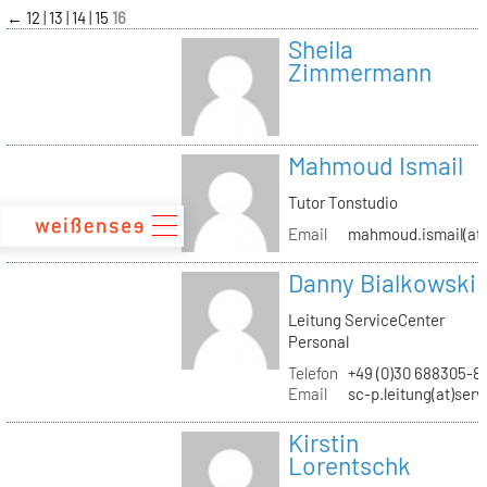
zum
←
12
13
14
15
16
Inhalt
Sheila
Zimmermann
Mahmoud Ismail
Tutor Tonstudio
Email
mahmoud.ismail(at)
Danny Bialkowski
Leitung ServiceCenter
Personal
Telefon
+49 (0)30 688305-8
Email
sc-p.leitung(at)ser
Kirstin
Lorentschk