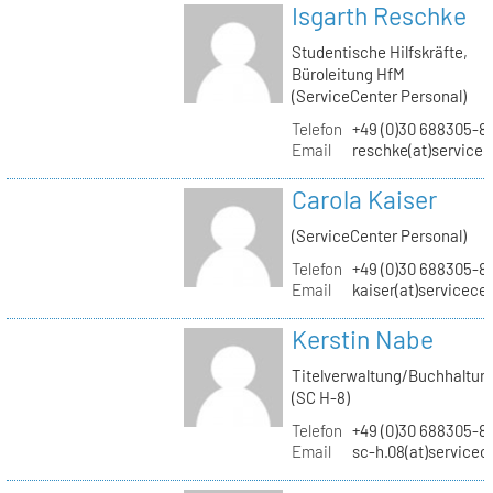
Isgarth Reschke
Studentische Hilfskräfte,
Büroleitung HfM
(ServiceCenter Personal)
Telefon
+49 (0)30 688305-8
Email
reschke(at)service
Carola Kaiser
(ServiceCenter Personal)
Telefon
+49 (0)30 688305-8
Email
kaiser(at)servicece
Kerstin Nabe
Titelverwaltung/Buchhaltun
(SC H-8)
Telefon
+49 (0)30 688305-8
Email
sc-h.08(at)servicec