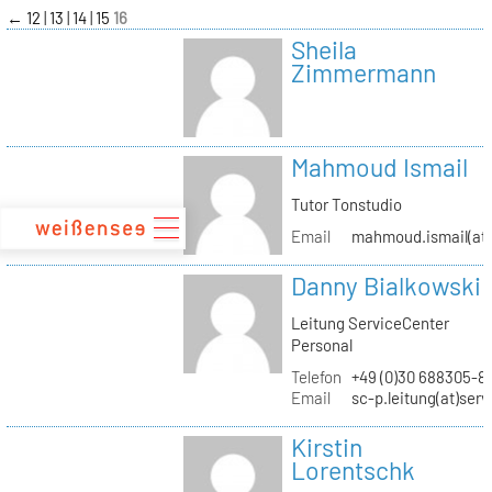
zum
←
12
13
14
15
16
Inhalt
Sheila
Zimmermann
Mahmoud Ismail
Tutor Tonstudio
Email
mahmoud.ismail(at)
Danny Bialkowski
Leitung ServiceCenter
Personal
Telefon
+49 (0)30 688305-8
Email
sc-p.leitung(at)ser
Kirstin
Lorentschk