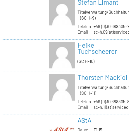
Stefan Limant
Titelverwaltung/Buchhaltun
(SC H-9)
Telefon
+49 (0)30 688305-7
Email
sc-h.09(at)servicec
Heike
Tuchscheerer
(SC H-10)
Thorsten Mackiol
Titelverwaltung/Buchhaltun
(SC H-11)
Telefon
+49 (0)30 688305-8
Email
sc-h.11(at)servicec
AStA
Raum
F1.15