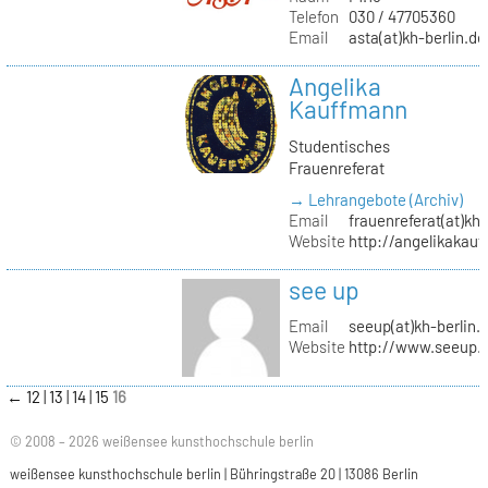
Telefon
030 / 47705360
Email
asta(at)kh-berlin.de
Angelika
Kauffmann
Studentisches
Frauenreferat
→ Lehrangebote (Archiv)
Email
frauenreferat(at)kh-
Website
http://angelikakau
see up
Email
seeup(at)kh-berlin.
Website
http://www.seeup.
←
12
13
14
15
16
© 2008 – 2026 weißensee kunsthochschule berlin
weißensee kunsthochschule berlin | Bühringstraße 20 | 13086 Berlin