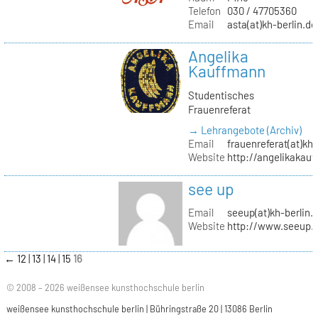
Telefon
030 / 47705360
Email
asta(at)kh-berlin.de
Angelika
Kauffmann
Studentisches
Frauenreferat
→ Lehrangebote (Archiv)
Email
frauenreferat(at)kh-
Website
http://angelikakau
see up
Email
seeup(at)kh-berlin.
Website
http://www.seeup.
←
12
13
14
15
16
© 2008 – 2026 weißensee kunsthochschule berlin
weißensee kunsthochschule berlin | Bühringstraße 20 | 13086 Berlin