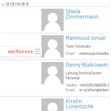
zum
←
12
13
14
15
16
Inhalt
Sheila
Zimmermann
Mahmoud Ismail
Tutor Tonstudio
Email
mahmoud.ismail(at)
Danny Bialkowski
Leitung ServiceCenter
Personal
Telefon
+49 (0)30 688305-8
Email
sc-p.leitung(at)ser
Kirstin
Lorentschk