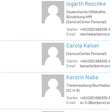
Isgarth Reschke
Studentische Hilfskräfte,
Büroleitung HfM
(ServiceCenter Personal)
Telefon
+49 (0)30 688305-8
Email
reschke(at)service
Carola Kaiser
(ServiceCenter Personal)
Telefon
+49 (0)30 688305-8
Email
kaiser(at)servicece
Kerstin Nabe
Titelverwaltung/Buchhaltun
(SC H-8)
Telefon
+49 (0)30 688305-8
Email
sc-h.08(at)servicec