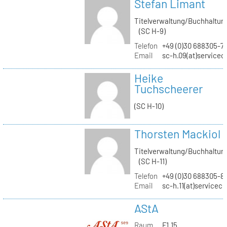
Stefan Limant
Titelverwaltung/Buchhaltun
(SC H-9)
Telefon
+49 (0)30 688305-7
Email
sc-h.09(at)servicec
Heike
Tuchscheerer
(SC H-10)
Thorsten Mackiol
Titelverwaltung/Buchhaltun
(SC H-11)
Telefon
+49 (0)30 688305-8
Email
sc-h.11(at)servicec
AStA
Raum
F1.15