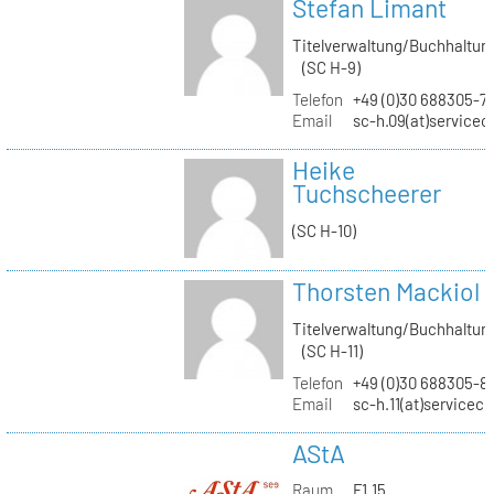
Stefan Limant
Titelverwaltung/Buchhaltun
(SC H-9)
Telefon
+49 (0)30 688305-7
Email
sc-h.09(at)servicec
Heike
Tuchscheerer
(SC H-10)
Thorsten Mackiol
Titelverwaltung/Buchhaltun
(SC H-11)
Telefon
+49 (0)30 688305-8
Email
sc-h.11(at)servicec
AStA
Raum
F1.15