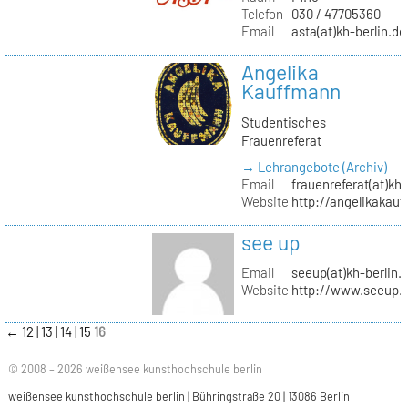
Telefon
030 / 47705360
Email
asta(at)kh-berlin.de
Angelika
Kauffmann
Studentisches
Frauenreferat
→ Lehrangebote (Archiv)
Email
frauenreferat(at)kh-
Website
http://angelikakau
see up
Email
seeup(at)kh-berlin.
Website
http://www.seeup.
←
12
13
14
15
16
© 2008 – 2026 weißensee kunsthochschule berlin
weißensee kunsthochschule berlin | Bühringstraße 20 | 13086 Berlin