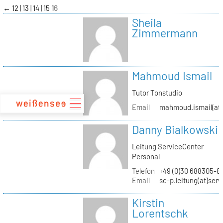
zum
←
12
13
14
15
16
Inhalt
Sheila
Zimmermann
Mahmoud Ismail
Tutor Tonstudio
Email
mahmoud.ismail(at)
Danny Bialkowski
Leitung ServiceCenter
Personal
Telefon
+49 (0)30 688305-8
Email
sc-p.leitung(at)ser
Kirstin
Lorentschk