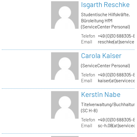
Isgarth Reschke
Studentische Hilfskräfte,
Büroleitung HfM
(ServiceCenter Personal)
Telefon
+49 (0)30 688305-8
Email
reschke(at)service
Carola Kaiser
(ServiceCenter Personal)
Telefon
+49 (0)30 688305-8
Email
kaiser(at)servicece
Kerstin Nabe
Titelverwaltung/Buchhaltun
(SC H-8)
Telefon
+49 (0)30 688305-8
Email
sc-h.08(at)servicec