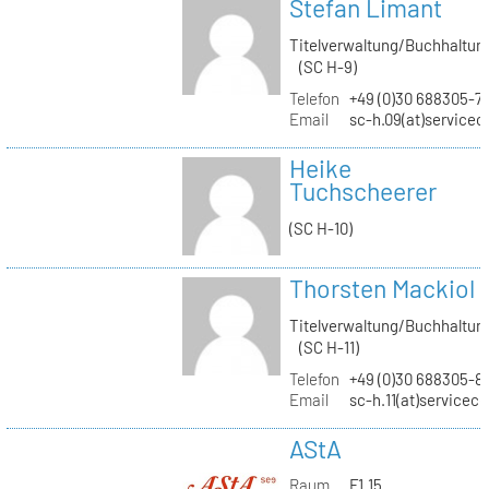
Stefan Limant
Titelverwaltung/Buchhaltun
(SC H-9)
Telefon
+49 (0)30 688305-7
Email
sc-h.09(at)servicec
Heike
Tuchscheerer
(SC H-10)
Thorsten Mackiol
Titelverwaltung/Buchhaltun
(SC H-11)
Telefon
+49 (0)30 688305-8
Email
sc-h.11(at)servicec
AStA
Raum
F1.15