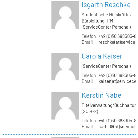
Isgarth Reschke
Studentische Hilfskräfte,
Büroleitung HfM
(ServiceCenter Personal)
Telefon
+49 (0)30 688305-8
Email
reschke(at)service
Carola Kaiser
(ServiceCenter Personal)
Telefon
+49 (0)30 688305-8
Email
kaiser(at)servicece
Kerstin Nabe
Titelverwaltung/Buchhaltun
(SC H-8)
Telefon
+49 (0)30 688305-8
Email
sc-h.08(at)servicec