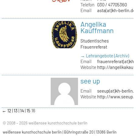
Telefon
030 / 47705360
Email
asta(at)kh-berlin.de
Angelika
Kauffmann
Studentisches
Frauenreferat
→ Lehrangebote (Archiv)
Email
frauenreferat(at)kh-
Website
http://angelikakau
see up
Email
seeup(at)kh-berlin.
Website
http://www.seeup.
←
12
13
14
15
16
© 2008 – 2026 weißensee kunsthochschule berlin
weißensee kunsthochschule berlin | Bühringstraße 20 | 13086 Berlin