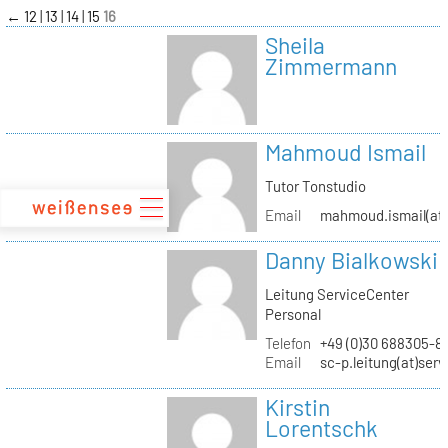
zum
←
12
13
14
15
16
Inhalt
Sheila
Zimmermann
Mahmoud Ismail
Tutor Tonstudio
Email
mahmoud.ismail(at)
Danny Bialkowski
Leitung ServiceCenter
Personal
Telefon
+49 (0)30 688305-8
Email
sc-p.leitung(at)ser
Kirstin
Lorentschk