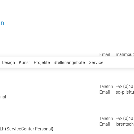
nn
Email
mahmoud.i
Design
Kunst
Projekte
Stellenangebote
Service
Telefon
+49 (0)30
Email
sc-p.leit
nal
Telefon
+49 (0)30
Email
lorentsch
Lh (ServiceCenter Personal)