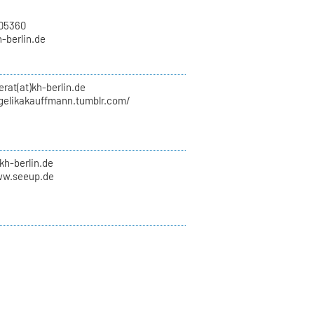
705360
h-berlin.de
erat(at)kh-berlin.de
ngelikakauffmann.tumblr.com/
kh-berlin.de
ww.seeup.de