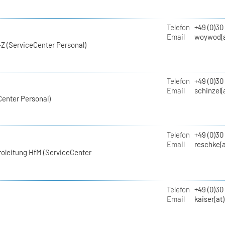
Telefon
+49 (0)30
Email
woywod(a
Z (ServiceCenter Personal)
Telefon
+49 (0)30
Email
schinzel(
Center Personal)
Telefon
+49 (0)3
Email
reschke(a
roleitung HfM (ServiceCenter
Telefon
+49 (0)30
Email
kaiser(at