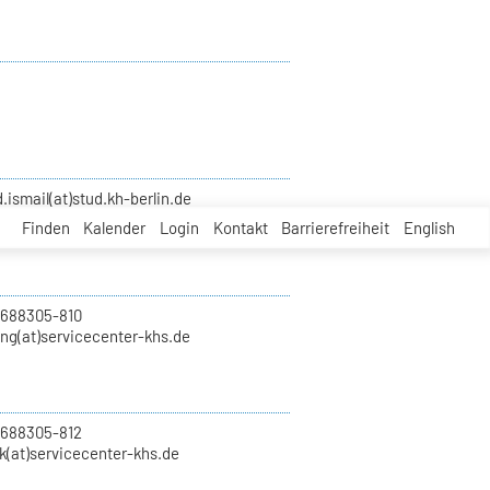
smail(at)stud.kh-berlin.de
Finden
Kalender
Login
Kontakt
Barrierefreiheit
English
 688305-810
ung(at)servicecenter-khs.de
 688305-812
k(at)servicecenter-khs.de