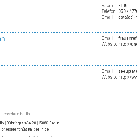
Raum
F1.15
Telefon
030 / 47
Email
asta(at)k
nn
Email
frauenref
Website
http://a
t
Email
seeup(at)
Website
http://w
hochschule berlin
n | Bühringstraße 20 | 13086 Berlin
.praesidentin(at)kh-berlin.de