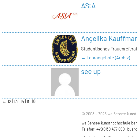
AStA
Angelika Kauffma
Studentisches Frauenrefera
→ Lehrangebote (Archiv)
see up
←
12
13
14
15
16
© 2008 – 2026 weißensee kunst
weißensee kunsthochschule berli
Telefon: +49(0)30 477 050 |
buero