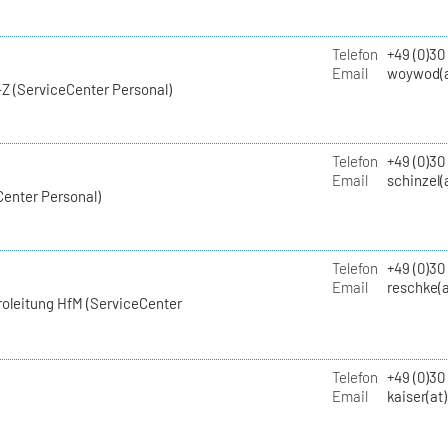
Telefon
+49 (0)30
Email
woywod(a
Z (ServiceCenter Personal)
Telefon
+49 (0)30
Email
schinzel(
Center Personal)
Telefon
+49 (0)3
Email
reschke(a
roleitung HfM (ServiceCenter
Telefon
+49 (0)30
Email
kaiser(at