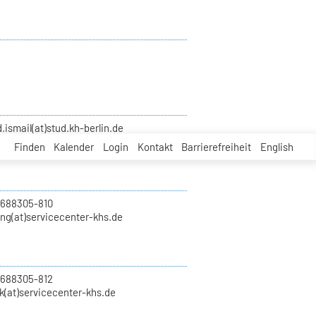
smail(at)stud.kh-berlin.de
Finden
Kalender
Login
Kontakt
Barrierefreiheit
English
 688305-810
ung(at)servicecenter-khs.de
 688305-812
k(at)servicecenter-khs.de