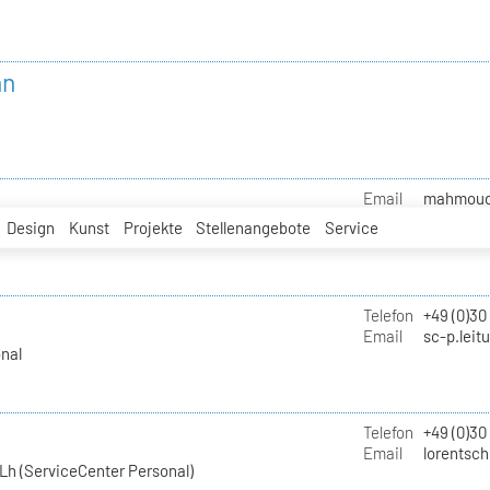
nn
Email
mahmoud.i
Design
Kunst
Projekte
Stellenangebote
Service
Telefon
+49 (0)30
Email
sc-p.leit
nal
Telefon
+49 (0)30
Email
lorentsch
Lh (ServiceCenter Personal)