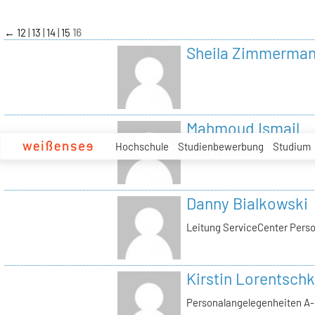
zum
Inhalt
←
12
13
14
15
16
Sheila Zimmerma
Mahmoud Ismail
Hochschule
Studienbewerbung
Studium
Tutor Tonstudio
Danny Bialkowski
Leitung ServiceCenter Perso
Kirstin Lorentschk
Personalangelegenheiten A-