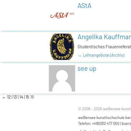
AStA
Angelika Kauffma
Studentisches Frauenrefera
→ Lehrangebote (Archiv)
see up
←
12
13
14
15
16
© 2008 – 2026 weißensee kunst
weißensee kunsthochschule berli
Telefon: +49(0)30 477 050 |
buero