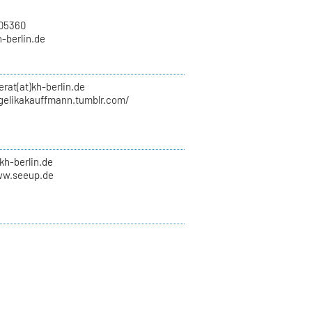
705360
h-berlin.de
erat(at)kh-berlin.de
ngelikakauffmann.tumblr.com/
kh-berlin.de
ww.seeup.de