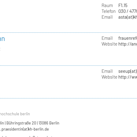
Raum
F1.15
Telefon
030 / 47
Email
asta(at)k
nn
Email
frauenref
Website
http://a
t
Email
seeup(at)
Website
http://w
hochschule berlin
n | Bühringstraße 20 | 13086 Berlin
.praesidentin(at)kh-berlin.de