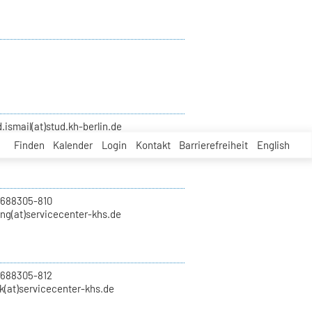
smail(at)stud.kh-berlin.de
Finden
Kalender
Login
Kontakt
Barrierefreiheit
English
 688305-810
ung(at)servicecenter-khs.de
 688305-812
k(at)servicecenter-khs.de