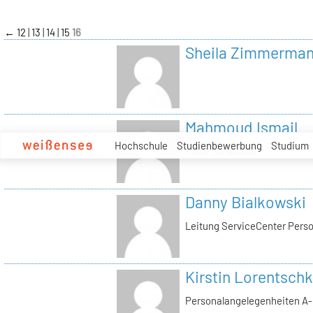
zum
Inhalt
←
12
13
14
15
16
Sheila Zimmerma
Mahmoud Ismail
Hochschule
Studienbewerbung
Studium
Tutor Tonstudio
Danny Bialkowski
Leitung ServiceCenter Perso
Kirstin Lorentschk
Personalangelegenheiten A-