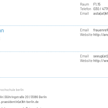
Raum
F1.15
Telefon
030 / 47
Email
asta(at)k
nn
Email
frauenref
Website
http://a
t
Email
seeup(at)
Website
http://w
hochschule berlin
n | Bühringstraße 20 | 13086 Berlin
.praesidentin(at)kh-berlin.de