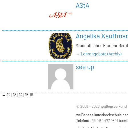
AStA
Angelika Kauffma
Studentisches Frauenrefera
→ Lehrangebote (Archiv)
see up
←
12
13
14
15
16
© 2008 – 2026 weißensee kunst
weißensee kunsthochschule berli
Telefon: +49(0)30 477 050 |
buero