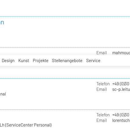
nn
Email
mahmoud.i
Design
Kunst
Projekte
Stellenangebote
Service
Telefon
+49 (0)30
Email
sc-p.leit
nal
Telefon
+49 (0)30
Email
lorentsch
Lh (ServiceCenter Personal)