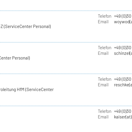
Telefon
+49 (0)30
Email
woywod(a
Z (ServiceCenter Personal)
Telefon
+49 (0)30
Email
schinzel(
Center Personal)
Telefon
+49 (0)3
Email
reschke(a
roleitung HfM (ServiceCenter
Telefon
+49 (0)30
Email
kaiser(at