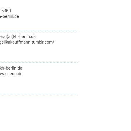
705360
h-berlin.de
erat(at)kh-berlin.de
ngelikakauffmann.tumblr.com/
kh-berlin.de
ww.seeup.de