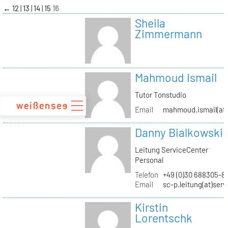
zum
←
12
13
14
15
16
Inhalt
Sheila
Zimmermann
Mahmoud Ismail
Tutor Tonstudio
Email
mahmoud.ismail(at)
Danny Bialkowski
Leitung ServiceCenter
Personal
Telefon
+49 (0)30 688305-8
Email
sc-p.leitung(at)ser
Kirstin
Lorentschk