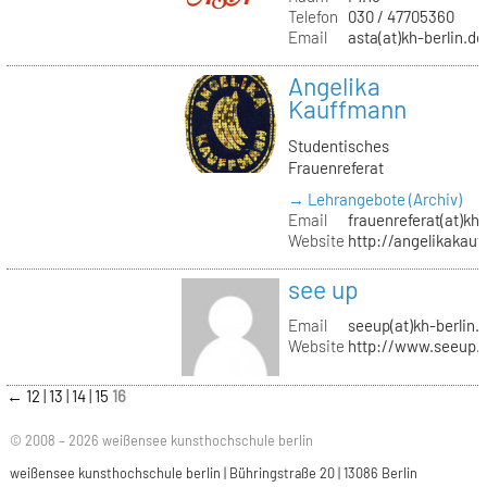
Telefon
030 / 47705360
Email
asta(at)kh-berlin.de
Angelika
Kauffmann
Studentisches
Frauenreferat
→ Lehrangebote (Archiv)
Email
frauenreferat(at)kh-
Website
http://angelikakau
see up
Email
seeup(at)kh-berlin.
Website
http://www.seeup.
←
12
13
14
15
16
© 2008 – 2026 weißensee kunsthochschule berlin
weißensee kunsthochschule berlin | Bühringstraße 20 | 13086 Berlin