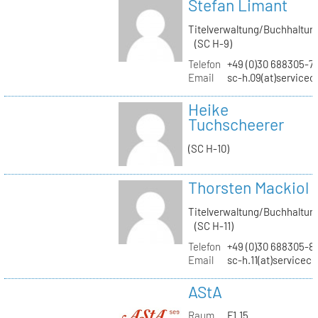
Stefan Limant
Titelverwaltung/Buchhaltun
(SC H-9)
Telefon
+49 (0)30 688305-7
Email
sc-h.09(at)servicec
Heike
Tuchscheerer
(SC H-10)
Thorsten Mackiol
Titelverwaltung/Buchhaltun
(SC H-11)
Telefon
+49 (0)30 688305-8
Email
sc-h.11(at)servicec
AStA
Raum
F1.15