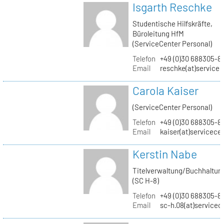
Isgarth Reschke
Studentische Hilfskräfte,
Büroleitung HfM
(ServiceCenter Personal)
Telefon
+49 (0)30 688305-8
Email
reschke(at)service
Carola Kaiser
(ServiceCenter Personal)
Telefon
+49 (0)30 688305-8
Email
kaiser(at)servicece
Kerstin Nabe
Titelverwaltung/Buchhaltun
(SC H-8)
Telefon
+49 (0)30 688305-8
Email
sc-h.08(at)servicec