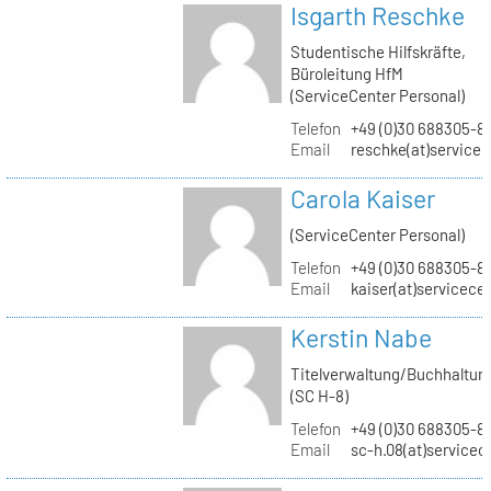
Isgarth Reschke
Studentische Hilfskräfte,
Büroleitung HfM
(ServiceCenter Personal)
Telefon
+49 (0)30 688305-8
Email
reschke(at)service
Carola Kaiser
(ServiceCenter Personal)
Telefon
+49 (0)30 688305-8
Email
kaiser(at)servicece
Kerstin Nabe
Titelverwaltung/Buchhaltun
(SC H-8)
Telefon
+49 (0)30 688305-8
Email
sc-h.08(at)servicec