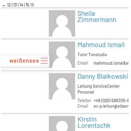
zum
←
12
13
14
15
16
Inhalt
Sheila
Zimmermann
Mahmoud Ismail
Tutor Tonstudio
Email
mahmoud.ismail(at)
Danny Bialkowski
Leitung ServiceCenter
Personal
Telefon
+49 (0)30 688305-8
Email
sc-p.leitung(at)ser
Kirstin
Lorentschk