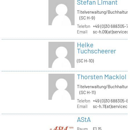
Stefan Limant
Titelverwaltung/Buchhaltun
(SC H-9)
Telefon
+49 (0)30 688305-7
Email
sc-h.09(at)servicec
Heike
Tuchscheerer
(SC H-10)
Thorsten Mackiol
Titelverwaltung/Buchhaltun
(SC H-11)
Telefon
+49 (0)30 688305-8
Email
sc-h.11(at)servicec
AStA
Raum
F1.15