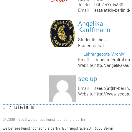
Telefon
030 / 47705360
Email
asta(at)kh-berlin.de
Angelika
Kauffmann
Studentisches
Frauenreferat
→ Lehrangebote (Archiv)
Email
frauenreferat(at)kh-
Website
http://angelikakau
see up
Email
seeup(at)kh-berlin.
Website
http://www.seeup.
←
12
13
14
15
16
© 2008 – 2026 weißensee kunsthochschule berlin
weißensee kunsthochschule berlin | Bühringstraße 20 | 13086 Berlin