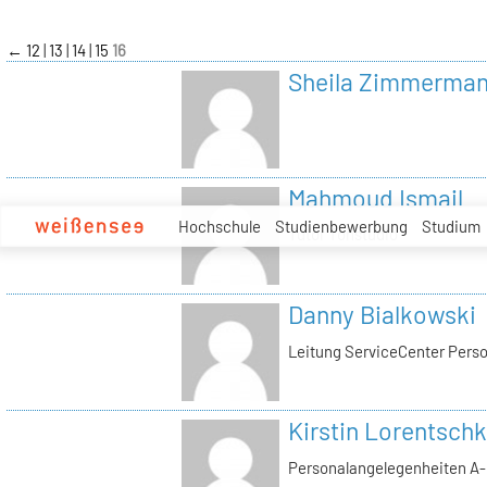
zum
Inhalt
←
12
13
14
15
16
Sheila Zimmerma
Mahmoud Ismail
Hochschule
Studienbewerbung
Studium
Tutor Tonstudio
Danny Bialkowski
Leitung ServiceCenter Perso
Kirstin Lorentschk
Personalangelegenheiten A-