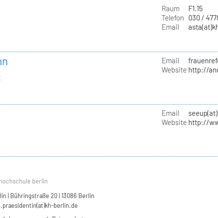
Raum
F1.15
Telefon
030 / 47
Email
asta(at)k
nn
Email
frauenref
Website
http://a
t
Email
seeup(at)
Website
http://w
hochschule berlin
n | Bühringstraße 20 | 13086 Berlin
.praesidentin(at)kh-berlin.de