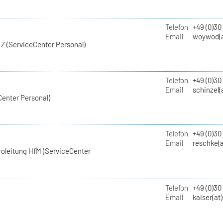
Telefon
+49 (0)30
Email
woywod(a
Z (ServiceCenter Personal)
Telefon
+49 (0)30
Email
schinzel(
Center Personal)
Telefon
+49 (0)3
Email
reschke(a
roleitung HfM (ServiceCenter
Telefon
+49 (0)30
Email
kaiser(at