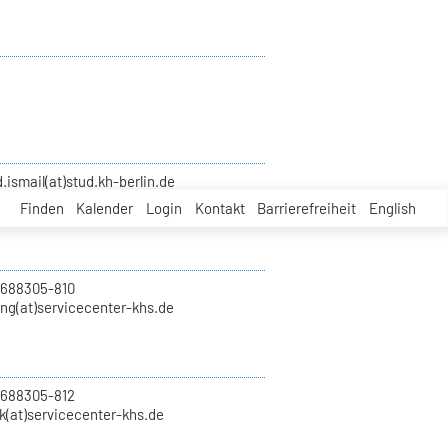
smail(at)stud.kh-berlin.de
Finden
Kalender
Login
Kontakt
Barrierefreiheit
English
 688305-810
ung(at)servicecenter-khs.de
 688305-812
k(at)servicecenter-khs.de