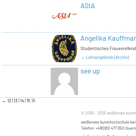
AStA
Angelika Kauffma
Studentisches Frauenrefera
→ Lehrangebote (Archiv)
see up
←
12
13
14
15
16
© 2008 – 2026 weißensee kunst
weißensee kunsthochschule berli
Telefon: +49(0)30 477 050 |
buero