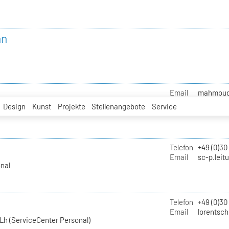
nn
Email
mahmoud.i
Design
Kunst
Projekte
Stellenangebote
Service
Telefon
+49 (0)30
Email
sc-p.leit
nal
Telefon
+49 (0)30
Email
lorentsch
Lh (ServiceCenter Personal)