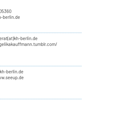
705360
h-berlin.de
erat(at)kh-berlin.de
ngelikakauffmann.tumblr.com/
kh-berlin.de
ww.seeup.de