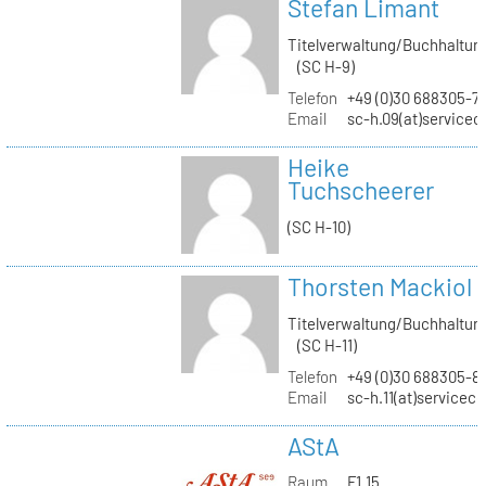
Stefan Limant
Titelverwaltung/Buchhaltun
(SC H-9)
Telefon
+49 (0)30 688305-7
Email
sc-h.09(at)servicec
Heike
Tuchscheerer
(SC H-10)
Thorsten Mackiol
Titelverwaltung/Buchhaltun
(SC H-11)
Telefon
+49 (0)30 688305-8
Email
sc-h.11(at)servicec
AStA
Raum
F1.15