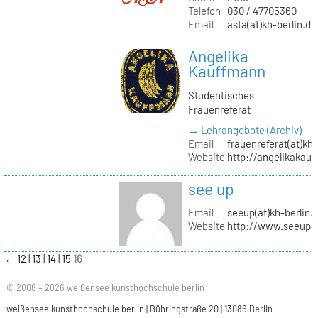
Telefon
030 / 47705360
Email
asta(at)kh-berlin.de
Angelika
Kauffmann
Studentisches
Frauenreferat
→ Lehrangebote (Archiv)
Email
frauenreferat(at)kh-
Website
http://angelikakau
see up
Email
seeup(at)kh-berlin.
Website
http://www.seeup.
←
12
13
14
15
16
© 2008 – 2026 weißensee kunsthochschule berlin
weißensee kunsthochschule berlin | Bühringstraße 20 | 13086 Berlin