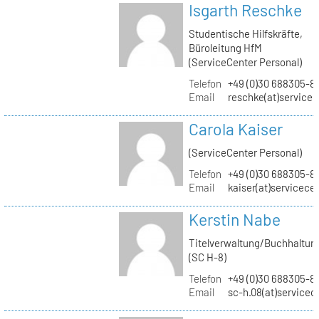
Isgarth Reschke
Studentische Hilfskräfte,
Büroleitung HfM
(ServiceCenter Personal)
Telefon
+49 (0)30 688305-8
Email
reschke(at)service
Carola Kaiser
(ServiceCenter Personal)
Telefon
+49 (0)30 688305-8
Email
kaiser(at)servicece
Kerstin Nabe
Titelverwaltung/Buchhaltun
(SC H-8)
Telefon
+49 (0)30 688305-8
Email
sc-h.08(at)servicec