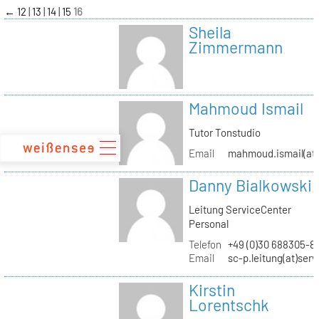
zum
←
12
13
14
15
16
Inhalt
Sheila
Zimmermann
Mahmoud Ismail
Tutor Tonstudio
Email
mahmoud.ismail(at)
Danny Bialkowski
Leitung ServiceCenter
Personal
Telefon
+49 (0)30 688305-8
Email
sc-p.leitung(at)ser
Kirstin
Lorentschk