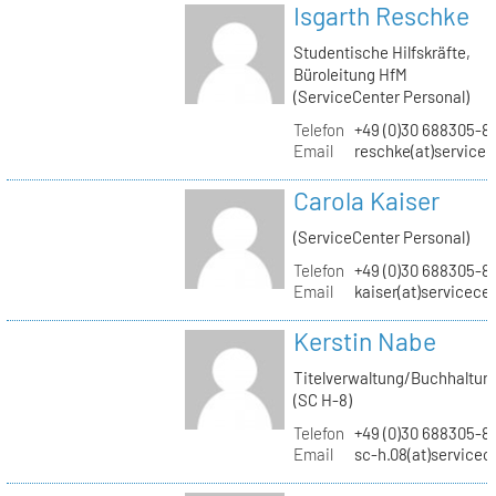
Isgarth Reschke
Studentische Hilfskräfte,
Büroleitung HfM
(ServiceCenter Personal)
Telefon
+49 (0)30 688305-8
Email
reschke(at)service
Carola Kaiser
(ServiceCenter Personal)
Telefon
+49 (0)30 688305-8
Email
kaiser(at)servicece
Kerstin Nabe
Titelverwaltung/Buchhaltun
(SC H-8)
Telefon
+49 (0)30 688305-8
Email
sc-h.08(at)servicec