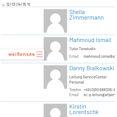
zum
←
12
13
14
15
16
Inhalt
Sheila
Zimmermann
Mahmoud Ismail
Tutor Tonstudio
Email
mahmoud.ismail(at)
Danny Bialkowski
Leitung ServiceCenter
Personal
Telefon
+49 (0)30 688305-8
Email
sc-p.leitung(at)ser
Kirstin
Lorentschk