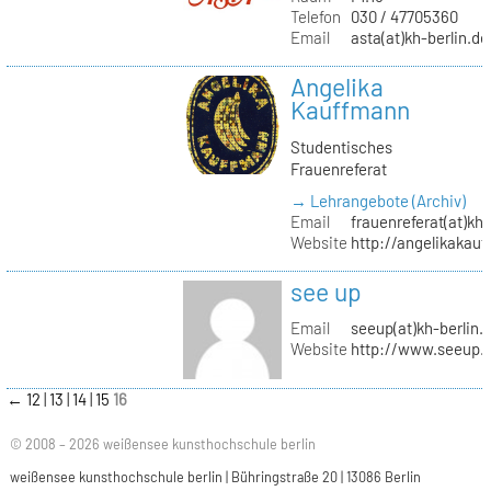
Telefon
030 / 47705360
Email
asta(at)kh-berlin.de
Angelika
Kauffmann
Studentisches
Frauenreferat
→ Lehrangebote (Archiv)
Email
frauenreferat(at)kh-
Website
http://angelikakau
see up
Email
seeup(at)kh-berlin.
Website
http://www.seeup.
←
12
13
14
15
16
© 2008 – 2026 weißensee kunsthochschule berlin
weißensee kunsthochschule berlin | Bühringstraße 20 | 13086 Berlin