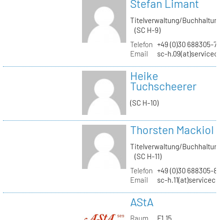
Stefan Limant
Titelverwaltung/Buchhaltun
(SC H-9)
Telefon
+49 (0)30 688305-7
Email
sc-h.09(at)servicec
Heike
Tuchscheerer
(SC H-10)
Thorsten Mackiol
Titelverwaltung/Buchhaltun
(SC H-11)
Telefon
+49 (0)30 688305-8
Email
sc-h.11(at)servicec
AStA
Raum
F1.15