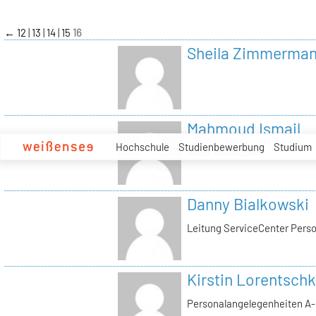
zum
Inhalt
←
12
13
14
15
16
Sheila Zimmerma
Mahmoud Ismail
Hochschule
Studienbewerbung
Studium
Tutor Tonstudio
Danny Bialkowski
Leitung ServiceCenter Perso
Kirstin Lorentschk
Personalangelegenheiten A-