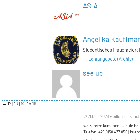
AStA
Angelika Kauffma
Studentisches Frauenrefera
→ Lehrangebote (Archiv)
see up
←
12
13
14
15
16
© 2008 – 2026 weißensee kunst
weißensee kunsthochschule berli
Telefon: +49(0)30 477 050 |
buero