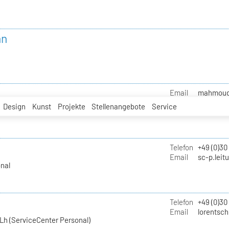
nn
Email
mahmoud.i
Design
Kunst
Projekte
Stellenangebote
Service
Telefon
+49 (0)30
Email
sc-p.leit
nal
Telefon
+49 (0)30
Email
lorentsch
Lh (ServiceCenter Personal)