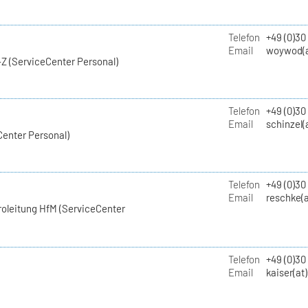
Telefon
+49 (0)30
Email
woywod(a
Z (ServiceCenter Personal)
Telefon
+49 (0)30
Email
schinzel(
Center Personal)
Telefon
+49 (0)3
Email
reschke(a
roleitung HfM (ServiceCenter
Telefon
+49 (0)30
Email
kaiser(at