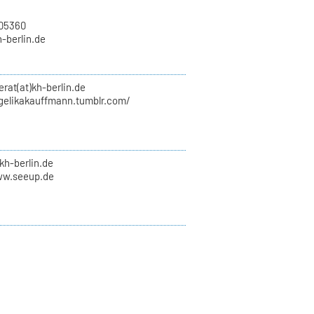
705360
h-berlin.de
erat(at)kh-berlin.de
ngelikakauffmann.tumblr.com/
kh-berlin.de
ww.seeup.de