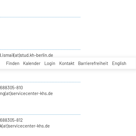
smail(at)stud.kh-berlin.de
Finden
Kalender
Login
Kontakt
Barrierefreiheit
English
 688305-810
ung(at)servicecenter-khs.de
 688305-812
k(at)servicecenter-khs.de