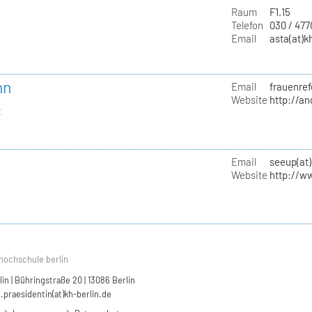
Raum
F1.15
Telefon
030 / 47
Email
asta(at)k
nn
Email
frauenref
Website
http://a
t
Email
seeup(at)
Website
http://w
hochschule berlin
n | Bühringstraße 20 | 13086 Berlin
.praesidentin(at)kh-berlin.de