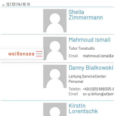
zum
←
12
13
14
15
16
Inhalt
Sheila
Zimmermann
Mahmoud Ismail
Tutor Tonstudio
Email
mahmoud.ismail(at)
Danny Bialkowski
Leitung ServiceCenter
Personal
Telefon
+49 (0)30 688305-8
Email
sc-p.leitung(at)ser
Kirstin
Lorentschk