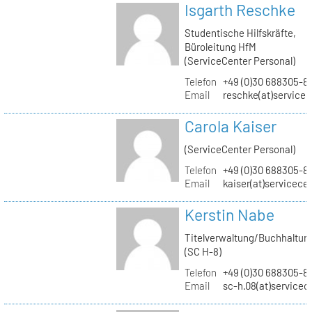
Isgarth Reschke
Studentische Hilfskräfte,
Büroleitung HfM
(ServiceCenter Personal)
Telefon
+49 (0)30 688305-8
Email
reschke(at)service
Carola Kaiser
(ServiceCenter Personal)
Telefon
+49 (0)30 688305-8
Email
kaiser(at)servicece
Kerstin Nabe
Titelverwaltung/Buchhaltun
(SC H-8)
Telefon
+49 (0)30 688305-8
Email
sc-h.08(at)servicec