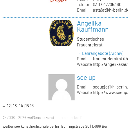
Telefon
030 / 47705360
Email
asta(at)kh-berlin.de
Angelika
Kauffmann
Studentisches
Frauenreferat
→ Lehrangebote (Archiv)
Email
frauenreferat(at)kh-
Website
http://angelikakau
see up
Email
seeup(at)kh-berlin.
Website
http://www.seeup.
←
12
13
14
15
16
© 2008 – 2026 weißensee kunsthochschule berlin
weißensee kunsthochschule berlin | Bühringstraße 20 | 13086 Berlin