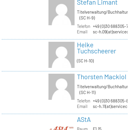
Stefan Limant
Titelverwaltung/Buchhaltun
(SC H-9)
Telefon
+49 (0)30 688305-7
Email
sc-h.09(at)servicec
Heike
Tuchscheerer
(SC H-10)
Thorsten Mackiol
Titelverwaltung/Buchhaltun
(SC H-11)
Telefon
+49 (0)30 688305-8
Email
sc-h.11(at)servicec
AStA
Raum
F1.15