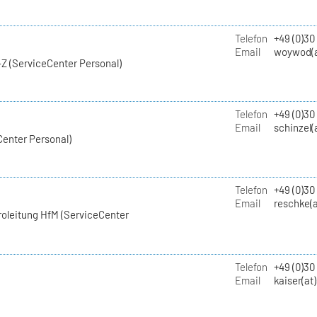
Telefon
+49 (0)30
Email
woywod(a
Z (ServiceCenter Personal)
Telefon
+49 (0)30
Email
schinzel(
Center Personal)
Telefon
+49 (0)3
Email
reschke(a
roleitung HfM (ServiceCenter
Telefon
+49 (0)30
Email
kaiser(at