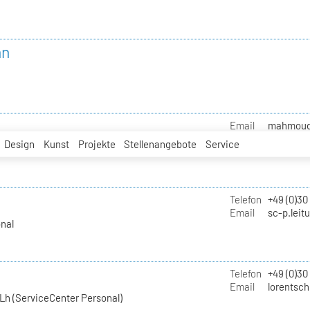
nn
Email
mahmoud.i
Design
Kunst
Projekte
Stellenangebote
Service
Telefon
+49 (0)30
Email
sc-p.leit
nal
Telefon
+49 (0)30
Email
lorentsch
Lh (ServiceCenter Personal)