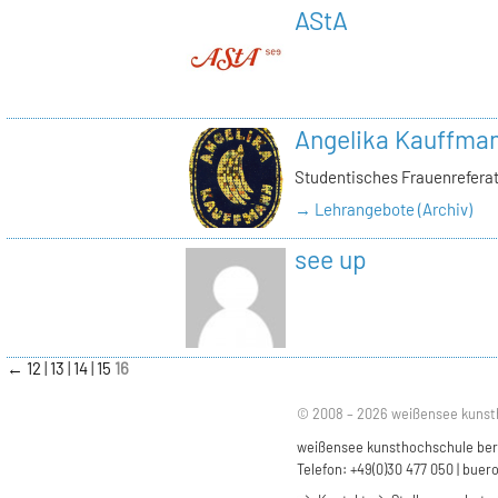
AStA
Angelika Kauffma
Studentisches Frauenrefera
→ Lehrangebote (Archiv)
see up
←
12
13
14
15
16
© 2008 – 2026 weißensee kunst
weißensee kunsthochschule berli
Telefon: +49(0)30 477 050 |
buero