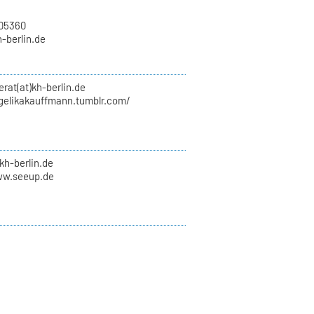
705360
h-berlin.de
erat(at)kh-berlin.de
ngelikakauffmann.tumblr.com/
kh-berlin.de
ww.seeup.de