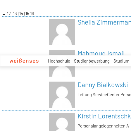
zum
Inhalt
←
12
13
14
15
16
Sheila Zimmerma
Mahmoud Ismail
Hochschule
Studienbewerbung
Studium
Tutor Tonstudio
Danny Bialkowski
Leitung ServiceCenter Perso
Kirstin Lorentschk
Personalangelegenheiten A-