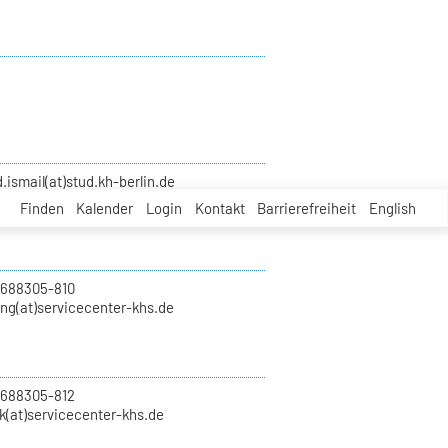
smail(at)stud.kh-berlin.de
Finden
Kalender
Login
Kontakt
Barrierefreiheit
English
 688305-810
ung(at)servicecenter-khs.de
 688305-812
k(at)servicecenter-khs.de