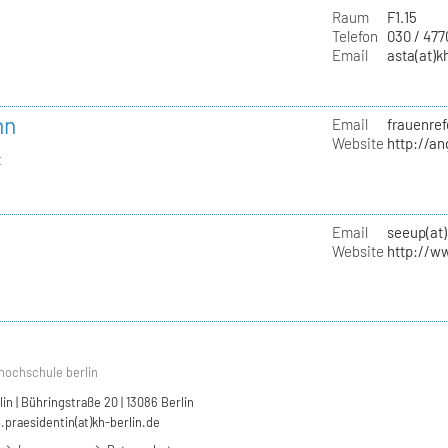
Raum
F1.15
Telefon
030 / 47
Email
asta(at)k
nn
Email
frauenref
Website
http://a
t
Email
seeup(at)
Website
http://w
hochschule berlin
n | Bühringstraße 20 | 13086 Berlin
.praesidentin(at)kh-berlin.de