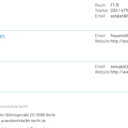
Raum
F1.15
Telefon
030 / 47
Email
asta(at)k
nn
Email
frauenref
Website
http://a
t
Email
seeup(at)
Website
http://w
hochschule berlin
n | Bühringstraße 20 | 13086 Berlin
.praesidentin(at)kh-berlin.de