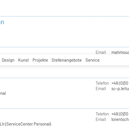
nn
Email
mahmoud.i
Design
Kunst
Projekte
Stellenangebote
Service
Telefon
+49 (0)30
Email
sc-p.leit
nal
Telefon
+49 (0)30
Email
lorentsch
Lh (ServiceCenter Personal)