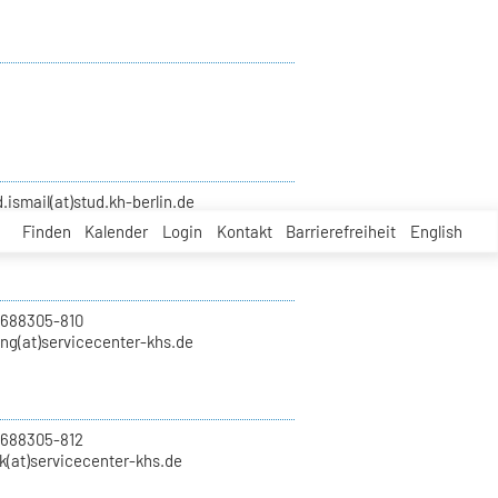
smail(at)stud.kh-berlin.de
Finden
Kalender
Login
Kontakt
Barrierefreiheit
English
 688305-810
ung(at)servicecenter-khs.de
 688305-812
k(at)servicecenter-khs.de