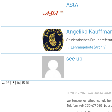
AStA
Angelika Kauffma
Studentisches Frauenrefera
→ Lehrangebote (Archiv)
see up
←
12
13
14
15
16
© 2008 – 2026 weißensee kunst
weißensee kunsthochschule berli
Telefon: +49(0)30 477 050 |
buero