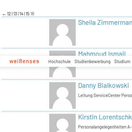
zum
Inhalt
←
12
13
14
15
16
Sheila Zimmerma
Mahmoud Ismail
Hochschule
Studienbewerbung
Studium
Tutor Tonstudio
Danny Bialkowski
Leitung ServiceCenter Perso
Kirstin Lorentschk
Personalangelegenheiten A-