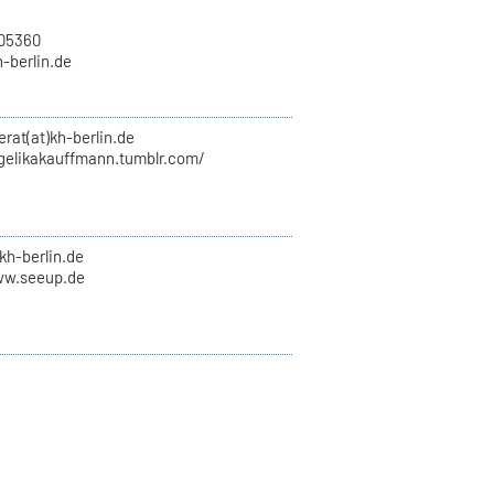
705360
h-berlin.de
erat(at)kh-berlin.de
ngelikakauffmann.tumblr.com/
kh-berlin.de
ww.seeup.de