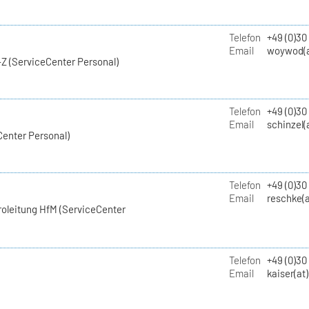
Telefon
+49 (0)30
Email
woywod(a
Z (ServiceCenter Personal)
Telefon
+49 (0)30
Email
schinzel(
Center Personal)
Telefon
+49 (0)3
Email
reschke(a
roleitung HfM (ServiceCenter
Telefon
+49 (0)30
Email
kaiser(at