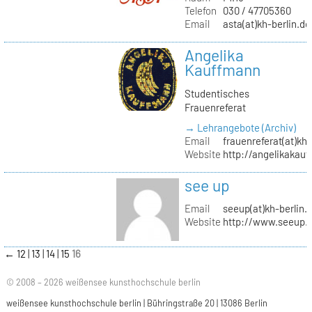
Telefon
030 / 47705360
Email
asta(at)kh-berlin.de
Angelika
Kauffmann
Studentisches
Frauenreferat
→ Lehrangebote (Archiv)
Email
frauenreferat(at)kh-
Website
http://angelikakau
see up
Email
seeup(at)kh-berlin.
Website
http://www.seeup.
←
12
13
14
15
16
© 2008 – 2026 weißensee kunsthochschule berlin
weißensee kunsthochschule berlin | Bühringstraße 20 | 13086 Berlin