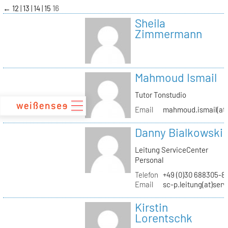
zum
←
12
13
14
15
16
Inhalt
Sheila
Zimmermann
Mahmoud Ismail
Tutor Tonstudio
Email
mahmoud.ismail(at)
Danny Bialkowski
Leitung ServiceCenter
Personal
Telefon
+49 (0)30 688305-8
Email
sc-p.leitung(at)ser
Kirstin
Lorentschk