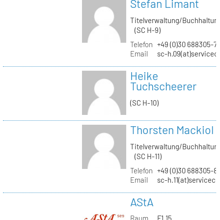
Stefan Limant
Titelverwaltung/Buchhaltun
(SC H-9)
Telefon
+49 (0)30 688305-7
Email
sc-h.09(at)servicec
Heike
Tuchscheerer
(SC H-10)
Thorsten Mackiol
Titelverwaltung/Buchhaltun
(SC H-11)
Telefon
+49 (0)30 688305-8
Email
sc-h.11(at)servicec
AStA
Raum
F1.15