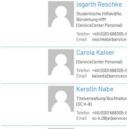
Isgarth Reschke
Studentische Hilfskräfte,
Büroleitung HfM
(ServiceCenter Personal)
Telefon
+49 (0)30 688305-8
Email
reschke(at)service
Carola Kaiser
(ServiceCenter Personal)
Telefon
+49 (0)30 688305-8
Email
kaiser(at)servicece
Kerstin Nabe
Titelverwaltung/Buchhaltun
(SC H-8)
Telefon
+49 (0)30 688305-8
Email
sc-h.08(at)servicec