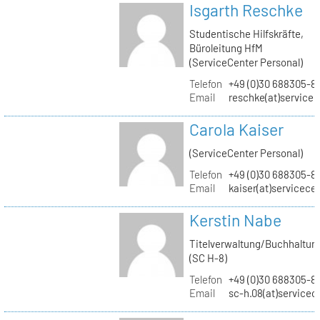
Isgarth Reschke
Studentische Hilfskräfte,
Büroleitung HfM
(ServiceCenter Personal)
Telefon
+49 (0)30 688305-8
Email
reschke(at)service
Carola Kaiser
(ServiceCenter Personal)
Telefon
+49 (0)30 688305-8
Email
kaiser(at)servicece
Kerstin Nabe
Titelverwaltung/Buchhaltun
(SC H-8)
Telefon
+49 (0)30 688305-8
Email
sc-h.08(at)servicec