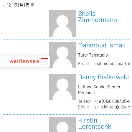
zum
←
12
13
14
15
16
Inhalt
Sheila
Zimmermann
Mahmoud Ismail
Tutor Tonstudio
Email
mahmoud.ismail(at)
Danny Bialkowski
Leitung ServiceCenter
Personal
Telefon
+49 (0)30 688305-8
Email
sc-p.leitung(at)ser
Kirstin
Lorentschk