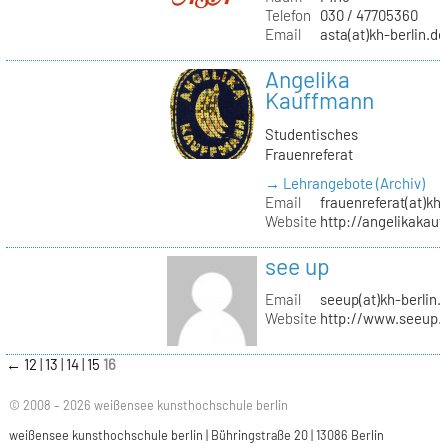
Telefon
030 / 47705360
Email
asta(at)kh-berlin.de
Angelika
Kauffmann
Studentisches
Frauenreferat
→ Lehrangebote (Archiv)
Email
frauenreferat(at)kh-
Website
http://angelikakau
see up
Email
seeup(at)kh-berlin.
Website
http://www.seeup.
←
12
13
14
15
16
© 2008 – 2026 weißensee kunsthochschule berlin
weißensee kunsthochschule berlin | Bühringstraße 20 | 13086 Berlin