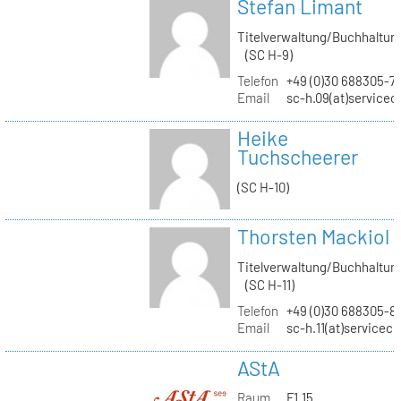
Stefan Limant
Titelverwaltung/Buchhaltun
(SC H-9)
Telefon
+49 (0)30 688305-7
Email
sc-h.09(at)servicec
Heike
Tuchscheerer
(SC H-10)
Thorsten Mackiol
Titelverwaltung/Buchhaltun
(SC H-11)
Telefon
+49 (0)30 688305-8
Email
sc-h.11(at)servicec
AStA
Raum
F1.15