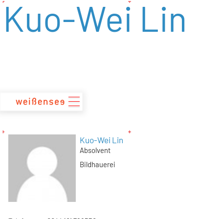
Kuo-Wei Lin
zum
Inhalt
Kuo-Wei Lin
Absolvent
Bildhauerei