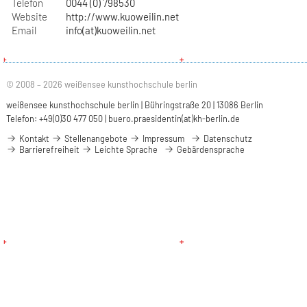
Telefon
0044 (0) 798530
Website
http://www.kuoweilin.net
Email
info(at)kuoweilin.net
© 2008 – 2026 weißensee kunsthochschule berlin
weißensee kunsthochschule berlin | Bühringstraße 20 | 13086 Berlin
Telefon: +49(0)30 477 050 |
buero.praesidentin(at)kh-berlin.de
Kontakt
Stellenangebote
Impressum
Datenschutz
Barrierefreiheit
Leichte Sprache
Gebärdensprache