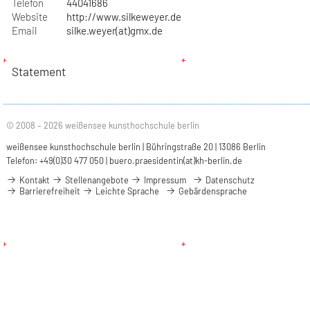
Telefon
44041686
Website
http://www.silkeweyer.de
Email
silke.weyer(at)gmx.de
Statement
© 2008 – 2026 weißensee kunsthochschule berlin
weißensee kunsthochschule berlin | Bühringstraße 20 | 13086 Berlin
Telefon: +49(0)30 477 050 |
buero.praesidentin(at)kh-berlin.de
Kontakt
Stellenangebote
Impressum
Datenschutz
Barrierefreiheit
Leichte Sprache
Gebärdensprache