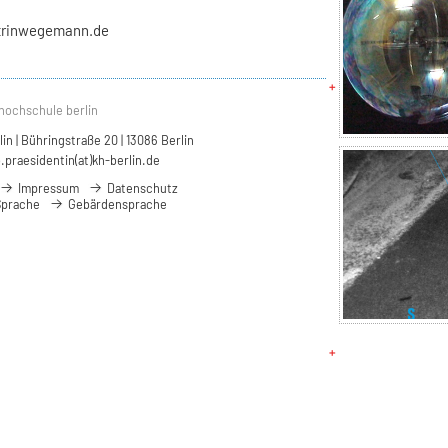
trinwegemann.de
hochschule berlin
n | Bühringstraße 20 | 13086 Berlin
.praesidentin(at)kh-berlin.de
Impressum
Datenschutz
Sprache
Gebärdensprache