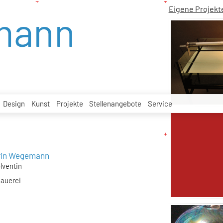
Eigene Projekt
mann
Design
Kunst
Projekte
Stellenangebote
Service
rin Wegemann
lventin
hauerei