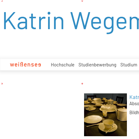
zum
Katrin Wege
Inhalt
Hochschule
Studienbewerbung
Studium
Kat
Abso
Bild