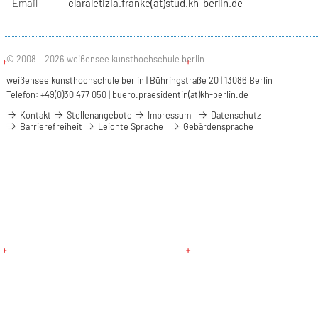
Email
claraletizia.franke(at)stud.kh-berlin.de
© 2008 – 2026 weißensee kunsthochschule berlin
weißensee kunsthochschule berlin | Bühringstraße 20 | 13086 Berlin
Telefon: +49(0)30 477 050 |
buero.praesidentin(at)kh-berlin.de
Kontakt
Stellenangebote
Impressum
Datenschutz
Barrierefreiheit
Leichte Sprache
Gebärdensprache