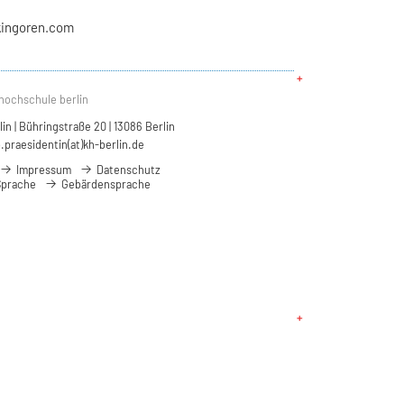
kingoren.com
hochschule berlin
n | Bühringstraße 20 | 13086 Berlin
.praesidentin(at)kh-berlin.de
Impressum
Datenschutz
Sprache
Gebärdensprache