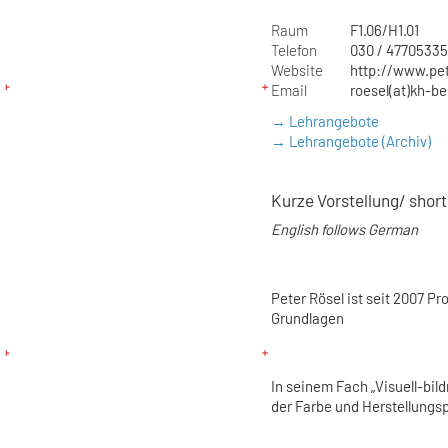
Raum
F1.06/H1.01
Telefon
030 / 47705335
Website
http://www.pet
Email
roesel(at)kh-be
→ Lehrangebote
→ Lehrangebote (Archiv)
Kurze Vorstellung/ shor
English follows German
Peter Rösel ist seit 2007 P
Grundlagen
In seinem Fach „Visuell-bil
der Farbe und Herstellungs