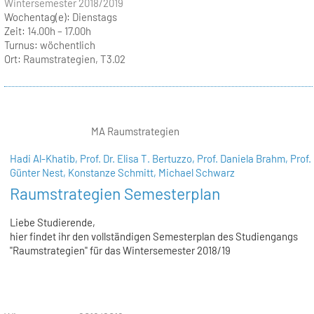
Wintersemester 2018/2019
Wochentag(e):
Dienstags
Zeit:
14.00h – 17.00h
Turnus:
wöchentlich
Ort:
Raumstrategien, T3.02
MA Raumstrategien
Hadi Al-Khatib,
Prof. Dr. Elisa T. Bertuzzo,
Prof. Daniela Brahm,
Prof. 
Günter Nest,
Konstanze Schmitt,
Michael Schwarz
Raumstrategien Semesterplan
Liebe Studierende,
hier findet ihr den vollständigen Semesterplan des Studiengangs
"Raumstrategien" für das Wintersemester 2018/19