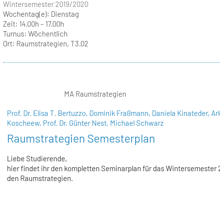
Wintersemester 2019/2020
Wochentag(e):
Dienstag
Zeit:
14.00h – 17.00h
Turnus:
Wöchentlich
Ort:
Raumstrategien, T3.02
MA Raumstrategien
Prof. Dr. Elisa T. Bertuzzo,
Dominik Fraßmann,
Daniela Kinateder,
Ark
Koscheew,
Prof. Dr. Günter Nest,
Michael Schwarz
Raumstrategien Semesterplan
Liebe Studierende,
hier findet ihr den kompletten Seminarplan für das Wintersemester 
den Raumstrategien.