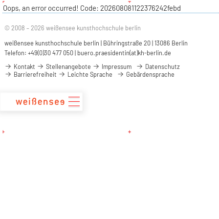
zum
Oops, an error occurred! Code: 202608081122376242febd
Inhalt
© 2008 – 2026 weißensee kunsthochschule berlin
weißensee kunsthochschule berlin | Bühringstraße 20 | 13086 Berlin
Telefon: +49(0)30 477 050 |
buero.praesidentin(at)kh-berlin.de
Kontakt
Stellenangebote
Impressum
Datenschutz
Barrierefreiheit
Leichte Sprache
Gebärdensprache