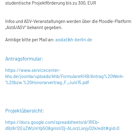
studentische Projektförderung bis zu 300, EUR
Infos und ASV-Veranstaltungen werden über die Moodle-Platform
„AstA/ASV“ bekannt gegeben.
Anträge bitte per Mail an:
asv(at)kh-berlin.de
Antragsformular:
https://www.servicecenter-
khs.de/joomla/uploads/khb/FormulareKHB/Antrag%20Werk-
%20bzw.%20Honorarvertrag_F_Juni15.pdf
Projektübersicht:
https://docs.google.com/spreadsheets/d/1REb-
d9z8r12EsZWUmYp5O8gnIsVDj-ALorzLsnjyD2k/edit#gid=0