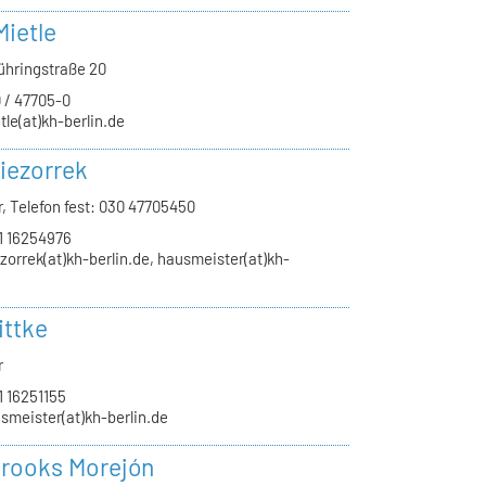
Mietle
Bühringstraße 20
 / 47705-0
tle(at)kh-berlin.de
iezorrek
, Telefon fest: 030 47705450
1 16254976
zorrek(at)kh-berlin.de, hausmeister(at)kh-
ittke
r
1 16251155
smeister(at)kh-berlin.de
rooks Morejón